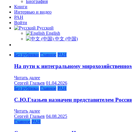
Биография
Книги
Интервью и видео
РАН
Войти
Русский
English
中文 (中国)
Без рубрики
Главное
РАН
На пути к интегральному мирохозяйственно
Читать далее
Сергей Глазьев
01.04.2026
Без рубрики
Главное
РАН
С.Ю.Глазьев назначен представителем Росс
Читать далее
Сергей Глазьев
04.08.2025
Главное
РАН