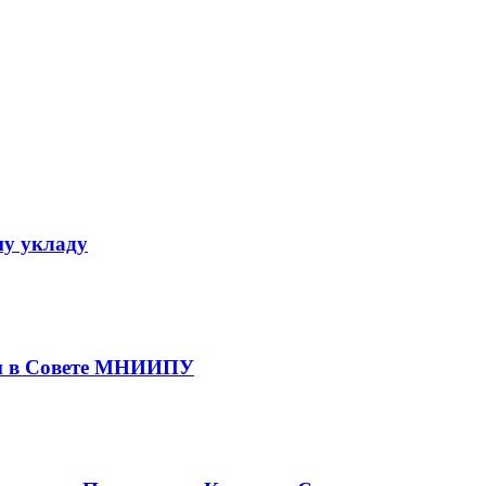
му укладу
ии в Совете МНИИПУ