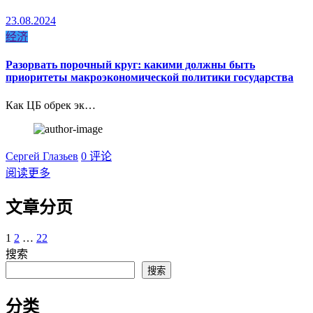
23.08.2024
经济
Разорвать порочный круг: какими должны быть
приоритеты макроэкономической политики государства
Как ЦБ обрек эк…
Сергей Глазьев
0 评论
阅读更多
文章分页
1
2
…
22
搜索
搜索
分类