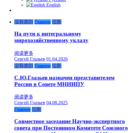
English
没有类别
Главное
拉斯
На пути к интегральному
мирохозяйственному укладу
阅读更多
Сергей Глазьев
01.04.2026
没有类别
Главное
拉斯
С.Ю.Глазьев назначен представителем
России в Совете МНИИПУ
阅读更多
Сергей Глазьев
04.08.2025
Главное
拉斯
Совместное заседание Научно-экспертного
совета при Постоянном Комитете Союзного