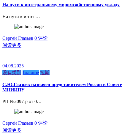
На пути к интегральному мирохозяйственному укладу
На пути к интег…
Сергей Глазьев
0 评论
阅读更多
04.08.2025
没有类别
Главное
拉斯
С.Ю.Глазьев назначен представителем России в Совете
МНИИПУ
РП №2097-р от 0…
Сергей Глазьев
0 评论
阅读更多