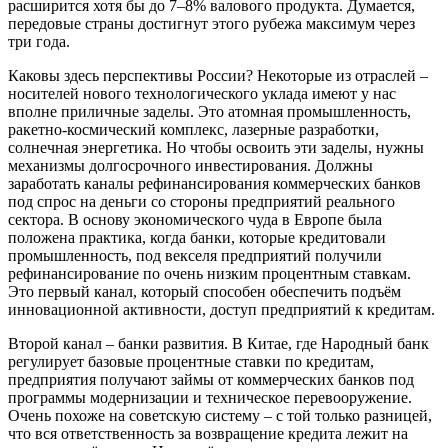
расширится хотя бы до 7–8% валового продукта. Думается,
передовые страны достигнут этого рубежа максимум через
три года.
Каковы здесь перспективы России? Некоторые из отраслей –
носителей нового технологического уклада имеют у нас
вполне приличные заделы. Это атомная промышленность,
ракетно-космический комплекс, лазерные разработки,
солнечная энергетика. Но чтобы освоить эти заделы, нужны
механизмы долгосрочного инвестирования. Должны
заработать каналы рефинансирования коммерческих банков
под спрос на деньги со стороны предприятий реального
сектора. В основу экономического чуда в Европе была
положена практика, когда банки, которые кредитовали
промышленность, под векселя предприятий получили
рефинансирование по очень низким процентным ставкам.
Это первый канал, который способен обеспечить подъём
инновационной активности, доступ предприятий к кредитам.
Второй канал – банки развития. В Китае, где Народный банк
регулирует базовые процентные ставки по кредитам,
предприятия получают займы от коммерческих банков под
программы модернизации и техническое перевооружение.
Очень похоже на советскую систему – с той только разницей,
что вся ответственность за возвращение кредита лежит на