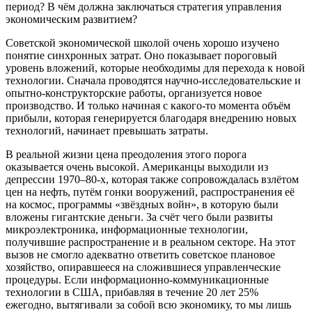
период? В чём должна заключаться стратегия управления
экономическим развитием?
Советской экономической школой очень хорошо изучено
понятие синхронных затрат. Оно показывает пороговый
уровень вложений, которые необходимы для перехода к новой
технологии. Сначала проводятся научно-исследовательские и
опытно-конструкторские работы, организуется новое
производство. И только начиная с какого-то момента объём
прибыли, которая генерируется благодаря внедрению новых
технологий, начинает превышать затраты.
В реальной жизни цена преодоления этого порога
оказывается очень высокой. Американцы выходили из
депрессии 1970–80-х, которая также сопровождалась взлётом
цен на нефть, путём гонки вооружений, распространения её
на космос, программы «звёздных войн», в которую были
вложены гигантские деньги. За счёт чего были развиты
микроэлектроника, информационные технологии,
получившие распространение и в реальном секторе. На этот
вызов не смогло адекватно ответить советское плановое
хозяйство, опиравшееся на сложившиеся управленческие
процедуры. Если информационно-коммуникационные
технологии в США, прибавляя в течение 20 лет 25%
ежегодно, вытягивали за собой всю экономику, то мы лишь