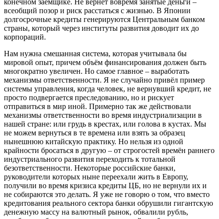
конечном заёмщике. Не вернёт вовремя занятые деньги –
всеобщий позор и риск расстаться с жизнью. В Японии
долгосрочные кредиты генерируются Центральным банком
страны, который через институты развития доводит их до
корпораций.
Нам нужна смешанная система, которая учитывала бы
мировой опыт, причем объём финансирования должен быть
многократно увеличен. Но самое главное – выработать
механизмы ответственности. Я не случайно привёл пример
системы управления, когда человек, не вернувший кредит, не
просто подвергается преследованию, но и рискует
отправиться в мир иной. Примерно так же действовали
механизмы ответственности во время индустриализации в
нашей стране: или грудь в крестах, или голова в кустах. Мы
не можем вернуться в те времена или взять за образец
нынешнюю китайскую практику. Но нельзя из одной
крайности бросаться в другую – от строгостей времён раннего
индустриального развития переходить к тотальной
безответственности. Некоторые российские банки,
руководители которых ныне переехали жить в Европу,
получили во время кризиса кредиты ЦБ, но не вернули их и
не собираются это делать. Я уже не говорю о том, что вместо
кредитования реального сектора банки обрушили гигантскую
денежную массу на валютный рынок, обвалили рубль,