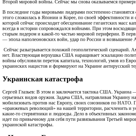
Второй мировой войны. Сейчас мы снова оказываемся примерн
В последние годы мировыми лидерами постепенно становятся 
этого сложилась в Японии и Корее, по своей эффективности и
которой сейчас происходит обесценивание гигантских масс кап
всегда в истории сопровождался войнами. При этом восходящи
старым лидером и какой-то частью мировой периферии. В первы
— эпоха наполеоновских войн, удар по России и возвышение 
Сейчас разыгрывается похожий геополитический сценарий. Ам
нет. Властвующая верхушка США наращивает эскалацию полити
войны обусловили переток капитала, технологий, умов из Ев
украинских нацистов и формируют на Украине антирусский т
Украинская катастрофа
Сергей Глазьев: В этом и заключается тактика США. Украина —
серьезных видов оружия. Задача США, натравливая Украину на
мобилизовать против нас Европу, своих союзников по НАТО. П
«оранжевых революций» на нашей территории, расчленить и уст
какие-то стервятники и людоеды. Дело в объективных законом
идет по привычному для себя пути развязывания Третьей миро
украинской катастрофы.