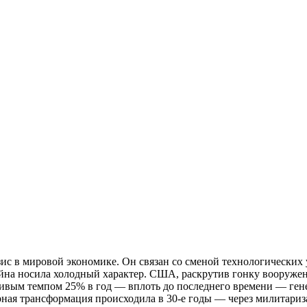
с в мировой экономике. Он связан со сменой технологических у
ойна носила холодный характер. США, раскрутив гонку вооружен
чивым темпом 25% в год — вплоть до последнего времени — ген
урная трансформация происходила в 30-е годы — через милитар