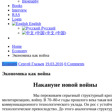
Biography
Books
Interview
RAS
Login
English
Русский
中文 (中国)
Home
Economy
Экономика как война
Economy
Сергей Глазьев
19.03.2016
0 Comments
Экономика как война
Накануне новой войны
Мы переживаем серьезный структурный кризи
милитаризацию, войну. В 70–80-е годы прошлого века такая в
коммуникационного технологического уклада. Он рос с устой
технологическое превосходство. До этого аналогичная структ