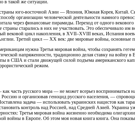
о в такой же ситуации.
страны юго-восточной Азии — Япония, Южная Корея, Китай. Сис
 способу организации человеческой деятельности намного прево
итала через финансовые пирамиды. Переход от одного векового ц
е страны старались в них не участвовать. Это обеспечивало им
й вековой цикл накопления, в XVII–XVIII веках, Испания воева
Англии. Третий цикл — ХХ век: две мировые войны, основные 
ериканцам нужна Третья мировая война, чтобы сохранять гегем
ческой напряженности, традиционно делая ставку на войну в 
ропы в США и стали движущей силой подъема американского кап
еррористический режим.
 как часть русского мира — не может всерьез восприниматься н
 Россию и организовав геноцид русского населения, — спровоц
оставлена задача — использовать украинских нацистов как тара
ановить контроль над Россией, над Средней Азией. Украина уже
ерностях: Третья мировая война жизненно необходима олигархи
вой войны в Европе. Об этом моя новая книга книга. Она пока