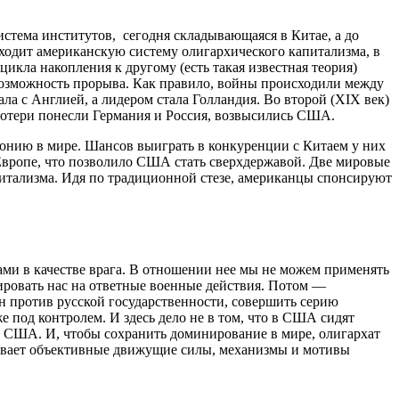
тема институтов, сегодня складывающаяся в Китае, а до
сходит американскую систему олигархического капитализма, в
икла накопления к другому (есть такая известная теория)
 возможность прорыва. Как правило, войны происходили между
ла с Англией, а лидером стала Голландия. Во второй (XIX век)
потери понесли Германия и Россия, возвысились США.
онию в мире. Шансов выиграть в конкуренции с Китаем у них
Европе, что позволило США стать сверхдержавой. Две мировые
итализма. Идя по традиционной стезе, американцы спонсируют
ами в качестве врага. В отношении нее мы не можем применять
ировать нас на ответные военные действия. Потом —
н против русской государственности, совершить серию
 под контролем. И здесь дело не в том, что в США сидят
и США. И, чтобы сохранить доминирование в мире, олигархат
зывает объективные движущие силы, механизмы и мотивы