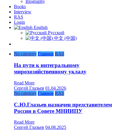
Biography
Books
Interview
RAS
Login
English
Русский
中文 (中国)
No category
Главное
RAS
На пути к интегральному
мирохозяйственному укладу
Read More
Сергей Глазьев
01.04.2026
No category
Главное
RAS
С.Ю.Глазьев назначен представителем
России в Совете МНИИПУ
Read More
Сергей Глазьев
04.08.2025