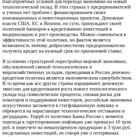
благоприятных условий для перехода экономики на новый
технологический уклад. В этих странах у предпринимателей
и ученых нет проблем с финансированием своих
инновационных и инвестиционных проектов. Денежные
власти США, ЕС и Японии, по сути, принуждают своей
политикой банкиров к кредитованию инвестиций в
модернизацию и рост производства. Можно сомневаться в
эффективности этой политики, но фактом является
возможность любому добросовестному предпринимателю
получить кредит на нужный срок по приемлемой ставке.
В условиях структурной перестройки мировой экономики,
обусловленной сменой технологических и
мирохозяйственных укладов, проводимая в России денежно-
кредитная политика является экономическим самоубийством.
В то время как все другие страны наращивают денежную
эмиссию для кредитования роста нового технологического
уклада под символические проценты, снижая риски для
новаторов и поддерживая инвесторов, российская экономика
искусственно загоняется в стагфляционную ловушку и
обрекается на нарастающее технологическое отставание и
деградацию. Ущерб от политики Банка России с момента
перехода к таргетированию инфляции уже превысил 10 трлн
руб. в пересчете на невыпущенную продукцию и 3 трлн руб.
несделанных инвестиций, не говоря уже о потерянных