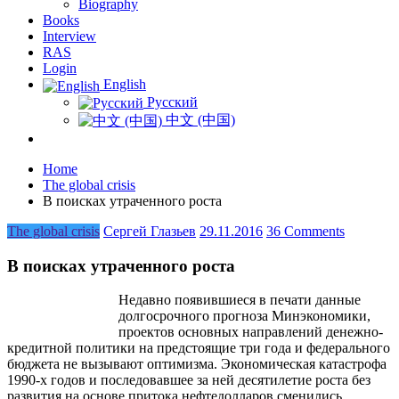
Biography
Books
Interview
RAS
Login
English
Русский
中文 (中国)
Home
The global crisis
В поисках утраченного роста
The global crisis
Сергей Глазьев
29.11.2016
36 Comments
В поисках утраченного роста
Недавно появившиеся в печати данные
долгосрочного прогноза Минэкономики,
проектов основных направлений денежно-
кредитной политики на предстоящие три года и федерального
бюджета не вызывают оптимизма. Экономическая катастрофа
1990-х годов и последовавшее за ней десятилетие роста без
развития на основе притока нефтедолларов сменились