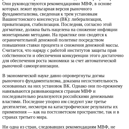
Они руководствуются рекомендациями МВФ, в основе
которых лежит вульгарная версия рыночного
фундаментализма, сведенная к трем установкам
Вашингтонского консенсуса (ВК): либерализация,
приватизация, стабилизация. Последняя, согласно этой
догматике, должна быть нацелена на снижение инфляции
монетарными методами. На практике они сводятся к
ограничительной денежной политике посредством
повышения ставки процента и снижения денежной массы.
Считается, что наряду с работой институтов защиты прав
собственности и обеспечения конкуренции этого достаточно
для обеспечения роста экономики за счет автоматической
рыночной самоорганизации.
В экономической науке давно опровергнуты догмы
рыночного фундаментализма, доказана несостоятельность
основанных на них установок ВК. Однако они по-прежнему
навязываются развивающимся странам МВФ и
последовательно реализуются российскими денежными
властями. Последние упорно им следуют уже третье
десятилетие, несмотря на катастрофические результаты их
применения — как на постсоветском пространстве, так и в
странах третьего мира.
Ни одна из стран, следовавших рекомендациям МВФ, не