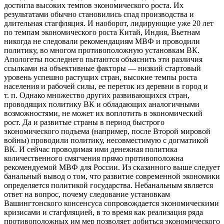
достигла высоких темпов экономического роста. Их
результатами обычно становились спад производства и
длительная стагфляция. И наоборот, лидирующие уже 20 лет
по темпам экономического роста Китай, Индия, Вьетнам
никогда не следовали рекомендациям МВФ и проводили
политику, во многом противоположную установкам ВК.
Апологеты последнего пытаются объяснить эти различия
ссылками на объективные факторы — низкий стартовый
уровень успешно растущих стран, высокие темпы роста
населения и рабочей силы, ее переток из деревни в город и
т. п. Однако множество других развивающихся стран,
проводящих политику ВК и обладающих аналогичными
возможностями, не может их воплотить в экономический
рост. Да и развитые страны в период быстрого
экономического подъема (например, после Второй мировой
войны) проводили политику, несовместимую с догматикой
ВК. И сейчас проводимая ими денежная политика
количественного смягчения прямо противоположна
рекомендуемой МВФ для России. Из сказанного выше следует
банальный вывод о том, что развитие современной экономики
определяется политикой государства. Небанальным является
ответ на вопрос, почему следование установкам
Вашингтонского консенсуса сопровождается экономическими
кризисами и стагфляцией, в то время как реализация ряда
противоположных им мер позволяет добиться экономического