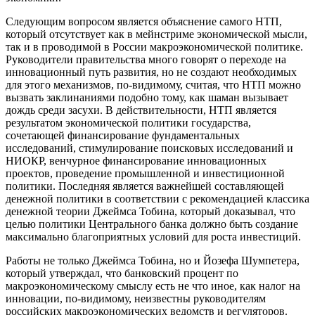
Следующим вопросом является объяснение самого НТП,
который отсутствует как в мейнстриме экономической мысли,
так и в проводимой в России макроэкономической политике.
Руководители правительства много говорят о переходе на
инновационный путь развития, но не создают необходимых
для этого механизмов, по-видимому, считая, что НТП можно
вызвать заклинаниями подобно тому, как шаман вызывает
дождь среди засухи. В действительности, НТП является
результатом экономической политики государства,
сочетающей финансирование фундаментальных
исследований, стимулирование поисковых исследований и
НИОКР, венчурное финансирование инновационных
проектов, проведение промышленной и инвестиционной
политики. Последняя является важнейшей составляющей
денежной политики в соответствии с рекомендацией классика
денежной теории Джеймса Тобина, который доказывал, что
целью политики Центрального банка должно быть создание
максимально благоприятных условий для роста инвестиций.
Работы не только Джеймса Тобина, но и Йозефа Шумпетера,
который утверждал, что банковский процент по
макроэкономическому смыслу есть не что иное, как налог на
инновации, по-видимому, неизвестны руководителям
российских макроэкономических ведомств и регуляторов.