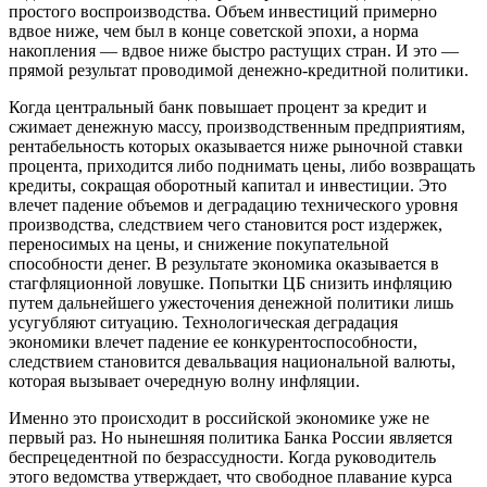
простого воспроизводства. Объем инвестиций примерно
вдвое ниже, чем был в конце советской эпохи, а норма
накопления — вдвое ниже быстро растущих стран. И это —
прямой результат проводимой денежно-кредитной политики.
Когда центральный банк повышает процент за кредит и
сжимает денежную массу, производственным предприятиям,
рентабельность которых оказывается ниже рыночной ставки
процента, приходится либо поднимать цены, либо возвращать
кредиты, сокращая оборотный капитал и инвестиции. Это
влечет падение объемов и деградацию технического уровня
производства, следствием чего становится рост издержек,
переносимых на цены, и снижение покупательной
способности денег. В результате экономика оказывается в
стагфляционной ловушке. Попытки ЦБ снизить инфляцию
путем дальнейшего ужесточения денежной политики лишь
усугубляют ситуацию. Технологическая деградация
экономики влечет падение ее конкурентоспособности,
следствием становится девальвация национальной валюты,
которая вызывает очередную волну инфляции.
Именно это происходит в российской экономике уже не
первый раз. Но нынешняя политика Банка России является
беспрецедентной по безрассудности. Когда руководитель
этого ведомства утверждает, что свободное плавание курса