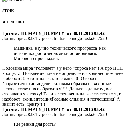
STOIK
30.11.2016 08:11
Цитата: HUMPTY_DUMPTY от 30.11.2016 03:42
/forum/topic/28384-v-poiskah-utrachennogo-rosta#c-7520
Машинка научно-технического прогресса как
источника роста экономики остановилась.
Мировой спрос падает.
Половина мира "голодает" а у него "спроса нет"! А про НТП
вооще…! Появление идей не определяется количеством денег
в обороте!!! Это типа "как то свыше"!!! Отбрось
"паразитические модели"силовым образом навязанные
человечеству и все образуется!!!! Деньги к деньгам, все
стягивается в точку! Если вселенная типа разлетается то тут
наоборот! (концентрация!)взаимо слияния и поглощения) А
значит есть "центр"!!!
Цитата: HUMPTY_DUMPTY от 30.11.2016 03:42
/forum/topic/28384-v-poiskah-utrachennogo-rosta#c-7520
Где рынки для роста?