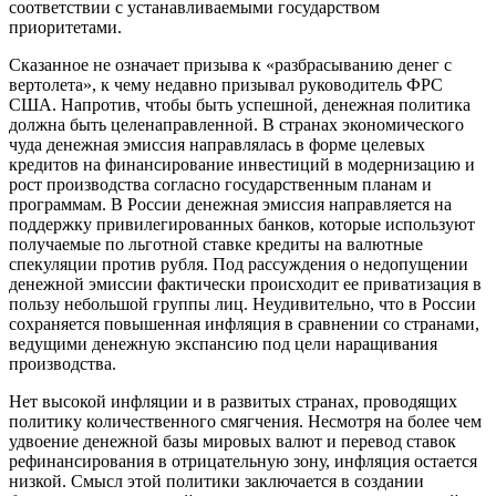
соответствии с устанавливаемыми государством
приоритетами.
Сказанное не означает призыва к «разбрасыванию денег с
вертолета», к чему недавно призывал руководитель ФРС
США. Напротив, чтобы быть успешной, денежная политика
должна быть целенаправленной. В странах экономического
чуда денежная эмиссия направлялась в форме целевых
кредитов на финансирование инвестиций в модернизацию и
рост производства согласно государственным планам и
программам. В России денежная эмиссия направляется на
поддержку привилегированных банков, которые используют
получаемые по льготной ставке кредиты на валютные
спекуляции против рубля. Под рассуждения о недопущении
денежной эмиссии фактически происходит ее приватизация в
пользу небольшой группы лиц. Неудивительно, что в России
сохраняется повышенная инфляция в сравнении со странами,
ведущими денежную экспансию под цели наращивания
производства.
Нет высокой инфляции и в развитых странах, проводящих
политику количественного смягчения. Несмотря на более чем
удвоение денежной базы мировых валют и перевод ставок
рефинансирования в отрицательную зону, инфляция остается
низкой. Смысл этой политики заключается в создании