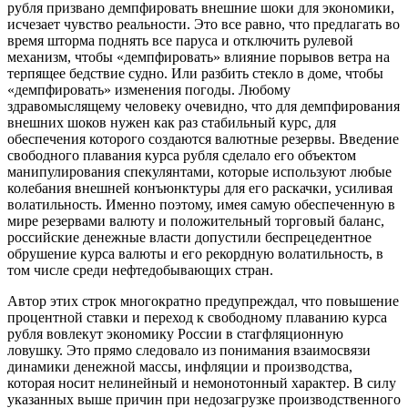
рубля призвано демпфировать внешние шоки для экономики,
исчезает чувство реальности. Это все равно, что предлагать во
время шторма поднять все паруса и отключить рулевой
механизм, чтобы «демпфировать» влияние порывов ветра на
терпящее бедствие судно. Или разбить стекло в доме, чтобы
«демпфировать» изменения погоды. Любому
здравомыслящему человеку очевидно, что для демпфирования
внешних шоков нужен как раз стабильный курс, для
обеспечения которого создаются валютные резервы. Введение
свободного плавания курса рубля сделало его объектом
манипулирования спекулянтами, которые используют любые
колебания внешней конъюнктуры для его раскачки, усиливая
волатильность. Именно поэтому, имея самую обеспеченную в
мире резервами валюту и положительный торговый баланс,
российские денежные власти допустили беспрецедентное
обрушение курса валюты и его рекордную волатильность, в
том числе среди нефтедобывающих стран.
Автор этих строк многократно предупреждал, что повышение
процентной ставки и переход к свободному плаванию курса
рубля вовлекут экономику России в стагфляционную
ловушку. Это прямо следовало из понимания взаимосвязи
динамики денежной массы, инфляции и производства,
которая носит нелинейный и немонотонный характер. В силу
указанных выше причин при недозагрузке производственного