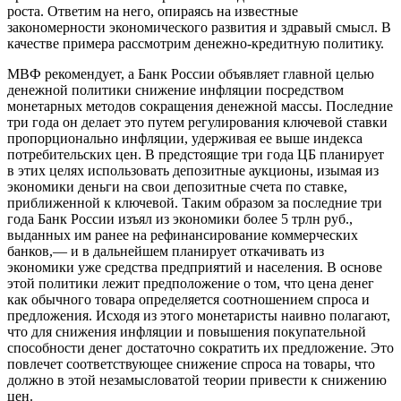
роста. Ответим на него, опираясь на известные
закономерности экономического развития и здравый смысл. В
качестве примера рассмотрим денежно-кредитную политику.
МВФ рекомендует, а Банк России объявляет главной целью
денежной политики снижение инфляции посредством
монетарных методов сокращения денежной массы. Последние
три года он делает это путем регулирования ключевой ставки
пропорционально инфляции, удерживая ее выше индекса
потребительских цен. В предстоящие три года ЦБ планирует
в этих целях использовать депозитные аукционы, изымая из
экономики деньги на свои депозитные счета по ставке,
приближенной к ключевой. Таким образом за последние три
года Банк России изъял из экономики более 5 трлн руб.,
выданных им ранее на рефинансирование коммерческих
банков,— и в дальнейшем планирует откачивать из
экономики уже средства предприятий и населения. В основе
этой политики лежит предположение о том, что цена денег
как обычного товара определяется соотношением спроса и
предложения. Исходя из этого монетаристы наивно полагают,
что для снижения инфляции и повышения покупательной
способности денег достаточно сократить их предложение. Это
повлечет соответствующее снижение спроса на товары, что
должно в этой незамысловатой теории привести к снижению
цен.