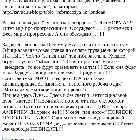
" при сохранении режима госпенсий для представителей
"властной вертикали", на который,
http://zavtra.ru/blogs/tablo_informatciya_iz_londona_
Разрыв в доходах ,"кузница миллиардеров"- Это НОРМА!!!?
И тут еще про прогресcивный Обсуждают!…. Практически
Весь мир в прогрессиве А они обсуждают…!!!!
Задайтесь вопросом Почему у НАС до сих пор отсутствует
Официальная часовая ставка по оплате труда(меньше которой
НИ НИ..!) Чой то "западники" так избирательны Худшее
берут а лучшее "забывают"!!! Ответ простой! Если ее
"внедрить" то все будут сравнивать как там!!!? Если она будет
мала Зададутся вопросом почему? Придумали НЕ
сопоставимый МРОТ и балдеют!!! А эта ставка
активизировала бы занятость "неполного рабочего дня"
(Молодые мамы,творческие и прочее!)
Причем здесь Луна… Здесь и без светил "антисоциальной
дури" хватает!!! Посчитайте потери от игры с курсом,от
вывоза за бугор (и это в условиях кризиса…!) Вот все про
АМЕРИКУ! Да хрен с ней!!! У себя "под носом" ПОРЯДОК
НАВОДИТЬ НАДО!!! Одним из элементов для хорошей
жизни НЕОБХОДИМА де долларизация экономики!!! Иначе
век свободы НЕ ВИДАТЬ!!!