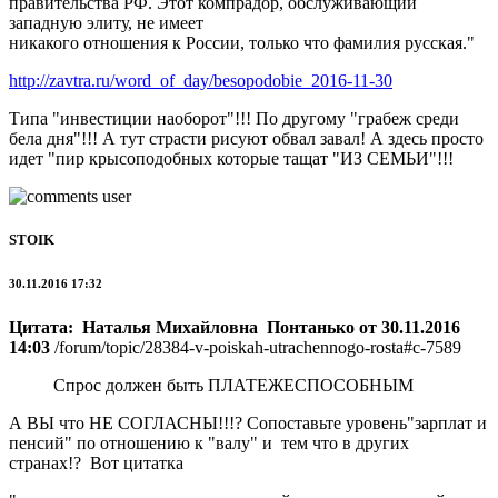
правительства РФ. Этот компрадор, обслуживающий
западную элиту, не имеет
никакого отношения к России, только что фамилия русская."
http://zavtra.ru/word_of_day/besopodobie_2016-11-30
Типа "инвестиции наоборот"!!! По другому "грабеж среди
бела дня"!!! А тут страсти рисуют обвал завал! А здесь просто
идет "пир крысоподобных которые тащат "ИЗ СЕМЬИ"!!!
STOIK
30.11.2016 17:32
Цитата: Наталья Михайловна Понтанько от 30.11.2016
14:03
/forum/topic/28384-v-poiskah-utrachennogo-rosta#c-7589
Спрос должен быть ПЛАТЕЖЕСПОСОБНЫМ
А ВЫ что НЕ СОГЛАСНЫ!!!? Сопоставьте уровень"зарплат и
пенсий" по отношению к "валу" и тем что в других
странах!? Вот цитатка