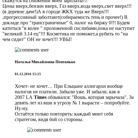
скажутся на снижении моей зарплаты!!!"
Цены вверх,бензин вверх, Газ вверх,вода вверх,свет вверх!!!
(в деревне даче!)А в городе ЖКХ туда же Вверх!!!
,прогрессивный заболтают(собираемость тень и прочее!) В
докладе про "трансграничные" 0, налог на биржу 0!!! Будем
катиться "в колее " проложенной сислибами,пока не наступит
"великий 3.14 ец"!!! Косметика не поможет,а рубить то "на
чем сидит" ОН не хочет!!! УВЫ!
Наталья Михайловна Понтанько
01.12.2016 15:15
Хочет- не хочет… При Ельцыне аллигархи вообще
налогов не платили. Забыли уже. И забыли, как в
2007 LA
Times
обзывался: "Вошь, которая зарычала". За
девять лет из вши в угрозу № 1 вырасти – попробуйте.
Ну-ну.
Остаётся только повторить: каждый мнит себя
стратегом, видя бой со стороны.