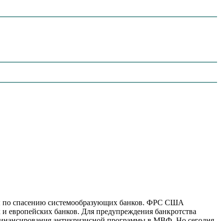
ры по спасению системообразующих банков. ФРС США
 и европейских банков. Для предупреждения банкротства
 финансирования антикризисной программы в МВФ. Но сегодня