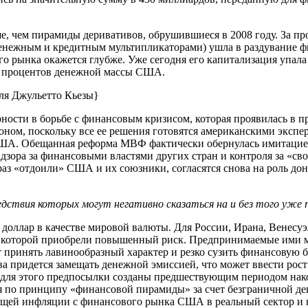
, чем пирамиды деривативов, обрушившиеся в 2008 году. За пр
с денежным и кредитным мультипликаторами) ушла в раздувание
 рынка окажется глубже. Уже сегодня его капитализация упала 
70 процентов денежной массы США.
еля Джульетто Кьезы}
ности в борьбе с финансовым кризисом, которая проявилась в п
ном, поскольку все ее решения готовятся американскими экспер
е США. Обещанная реформа МВФ фактически обернулась имитаци
зора за финансовыми властями других стран и контроля за «св
раз «отдоили» США и их союзники, согласятся снова на роль до
дствия которых могут негативно сказаться на и без того уже 
оллар в качестве мировой валюты. Для России, Ирана, Венесуэ
 с которой приобрели повышенный риск. Предпринимаемые ими 
т принять лавинообразный характер и резко сузить финансовую 
тва придется замещать денежной эмиссией, что может ввести рос
 для этого предпосылки созданы предшествующим периодом нако
ся по принципу «финансовой пирамиды» за счет безграничной д
щей инфляции с финансового рынка США в реальный сектор и на