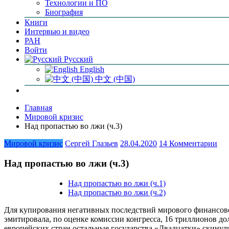
Технологии и ПО
Биография
Книги
Интервью и видео
РАН
Войти
Русский
English
中文 (中国)
Главная
Мировой кризис
Над пропастью во лжи (ч.3)
Мировой кризис
Сергей Глазьев
28.04.2020
14 Комментарии
Над пропастью во лжи (ч.3)
Над пропастью во лжи (ч.1)
Над пропастью во лжи (ч.2)
Для купирования негативных последствий мирового финансов
эмитировала, по оценке комиссии конгресса, 16 триллионов д
европейских стран остальные государства «Двадцатки» скину