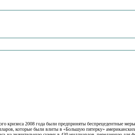
ого кризиса 2008 года были предприняты беспрецедентные ме
олларов, которые были влиты в «Большую пятерку» американских
лись на значительную сумму в 430 миллиардов, переданную для