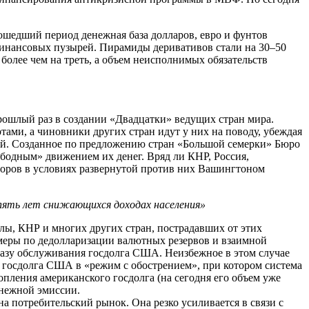
ошедший период денежная база долларов, евро и фунтов
 финансовых пузырей. Пирамиды деривативов стали на 30–50
более чем на треть, а объем неисполнимых обязательств
рошлый раз в создании «Двадцатки» ведущих стран мира.
тами, а чиновники других стран идут у них на поводу, убеждая
ей. Созданное по предложению стран «Большой семерки» Бюро
ободным» движением их денег. Вряд ли КНР, Россия,
норов в условиях развернутой против них Вашингтоном
пять лет снижающихся доходах населения»
лы, КНР и многих других стран, пострадавших от этих
меры по дедолларизации валютных резервов и взаимной
базу обслуживания госдолга США. Неизбежное в этом случае
т госдолга США в «режим с обострением», при котором система
пления американского госдолга (на сегодня его объем уже
енежной эмиссии.
 потребительский рынок. Она резко усиливается в связи с