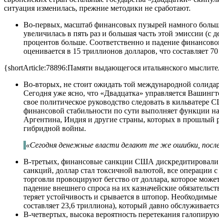
ситуация изменилась, прежние методики не сработают.
Во-первых, масштаб финансовых пузырей намного больше
увеличилась в пять раз и большая часть этой эмиссии (
процентов больше. Соответственно и падение финансового
оценивается в 15 триллионов долларов, что составляет 
{shortArticle:78896:Памяти выдающегося итальянского мыслит
Во-вторых, не стоит ожидать той международной солидар
Сегодня уже ясно, что «Двадцатка» управляется Вашингто
свое политическое руководство следовать в кильватер
финансовой стабильности по сути выполняет функции над
Аргентина, Индия и другие страны, которых в прошлый 
гибридной войны.
«Сегодня денежные власти делают те же ошибки, после
В-третьих, финансовые санкции США дискредитировали д
санкций, доллар стал токсичной валютой, все операции
торговли провоцируют бегство от доллара, которое може
падение внешнего спроса на их казначейские обязательс
теряет устойчивость и срывается в штопор. Необходимые
составляет 23,6 триллиона), который давно обслуживает
В-четвертых, высока вероятность перетекания галопирую