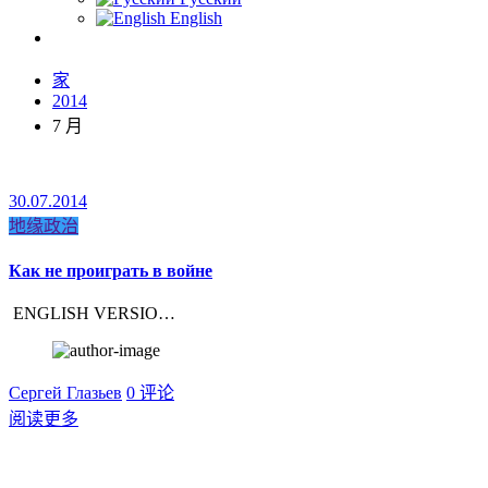
English
家
2014
7 月
30.07.2014
地缘政治
Как не проиграть в войне
ENGLISH VERSIO…
Сергей Глазьев
0 评论
阅读更多