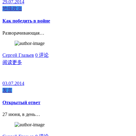
29.07.2014
地缘政治
Как победить в войне
Разворачивающая…
Сергей Глазьев
0 评论
阅读更多
03.07.2014
发言
Открытый ответ
27 июня, в день…