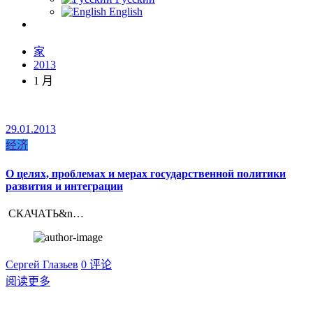
English
家
2013
1 月
29.01.2013
经济
О целях, проблемах и мерах государственной политики
развития и интеграции
СКАЧАТЬ&n…
Сергей Глазьев
0 评论
阅读更多