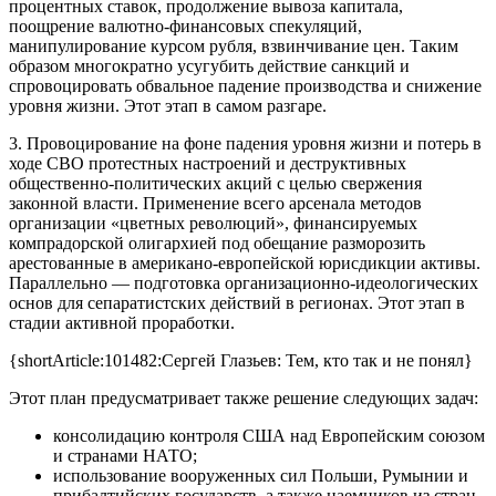
процентных ставок, продолжение вывоза капитала,
поощрение валютно-финансовых спекуляций,
манипулирование курсом рубля, взвинчивание цен. Таким
образом многократно усугубить действие санкций и
спровоцировать обвальное падение производства и снижение
уровня жизни. Этот этап в самом разгаре.
3. Провоцирование на фоне падения уровня жизни и потерь в
ходе СВО протестных настроений и деструктивных
общественно-политических акций с целью свержения
законной власти. Применение всего арсенала методов
организации «цветных революций», финансируемых
компрадорской олигархией под обещание разморозить
арестованные в американо-европейской юрисдикции активы.
Параллельно — подготовка организационно-идеологических
основ для сепаратистских действий в регионах. Этот этап в
стадии активной проработки.
{shortArticle:101482:Сергей Глазьев: Тем, кто так и не понял}
Этот план предусматривает также решение следующих задач:
консолидацию контроля США над Европейским союзом
и странами НАТО;
использование вооруженных сил Польши, Румынии и
прибалтийских государств, а также наемников из стран