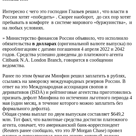
Интересно с чего это господин Глазьев решил , что власти в
России хотят «победить» . Скорее наоборот, до сих пор хотят
пребывать в комфорте в системе мирового «буржуинства», и
на любых условиях.
» Министерство финансов России объявило, что исполнило
обязательства
в долларах
(оригинальной валюте выпуска) по
еврооблигациям с датами погашения 4 апреля 2022 и 2042
годов. Средства успешно доведены до платежного агента
Citibank N.A. London Branch, говорится в сообщении
ведомства.
Ранее по этим бумагам Минфин решил заплатить в рублях,
ссылаясь на заморозку международных резервов России. В
ответ на это Международная ассоциация свопов и
деривативов (ISDA) и рейтинговые агентства приготовились
признать дефолт Минфина по истечении льготного периода 4
мая (один месяц, в течение которого можно заплатить без
формального дефолта).
Общая сумма выплат по двум выпускам составляет $649,2
млн. Тот факт, что валютные средства достигли платежного
агента, означает, что американский банк-корреспондент
(Reuters ранее сообщало, что это JP Morgan Chase) провел
платеж и переадресовал деньги агенту, который должен