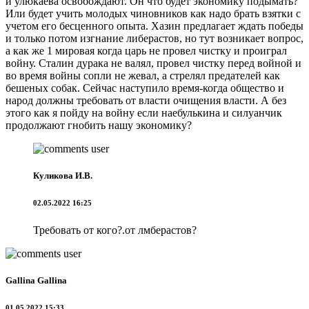
и улюкаева освобождают. Он что будет экономику подымать?
Или будет учить молодых чиновников как надо брать взятки с
учетом его бесценного опыта. Хазин предлагает ждать победы
и только потом изгнание либерастов, но тут возникает вопрос,
а как же 1 мировая когда царь не провел чистку и проиграл
войну. Сталин дурака не валял, провел чистку перед войной и
во время войны сопли не жевал, а стрелял предателей как
бешеных собак. Сейчас наступило время-когда общество и
народ должны требовать от власти очищения власти. А без
этого как я пойду на войну если наебулькина и силуанчик
продолжают гнобить нашу экономику?
Куликова И.В.
02.05.2022 16:25
Требовать от кого?.от лмберастов?
Gallina Gallina
01.05.2022 15:33