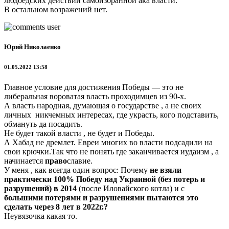
людоедских действий самоизбранной ака
власти.
В остальном возражений нет.
Юрий Николаенко
01.05.2022 13:58
Главное условие для достижения Победы — это не
либеральная вороватая власть проходимцев из 90-х.
А власть народная, думающая о государстве , а не своих
личных никчемных интересах, где украсть, кого подставить,
обмануть да посадить.
Не будет такой власти , не будет и Победы.
А Хабад не дремлет. Евреи многих во власти подсадили на
свои крючки.Так что не понять где заканчивается иудаизм , а
начинается
право
славие.
У меня , как всегда один вопрос: Почему
не взяли
практически 100% Победу над Украиной (без потерь и
разрушений) в 2014
(после Иловайского котла) и с
большими потерями и разрушениями пытаются это
сделать через 8 лет в 2022г.?
Неувязочка какая то.