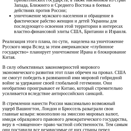
Запада, Ближнего и Среднего Востока в боевых
действиях против России;
уничтожение мужского населения и обращение в
фактическое рабство женщин и детей Украины для
последующего освоения этой территории в интересах
властно-финансовой элиты США, Британии и Израиля.
Реализация этого плана, по сути, нацелена на уничтожение
Русского мира Вслед за этим американское «глубинное
государство» планирует уничтожение Ирана и блокирование
Китая.
В силу объективных закономерностей мирового
экономического развития этот план обречен на провал. США
не смогут победить в развязанной ими мировой гибридной
войне за удержание своей глобальной гегемонии. Они
необратимо проигрывают ее Китаю, который стремительно
усиливается вследствие антироссийских санкций.
В стремлении нанести России максимально возможный
ущерб Вашингтон, Лондон и Брюссель разыграли свои
главные козыри: монополию на эмиссию мировых валют,
имидж образцового правового демократического государства,
веру в «священное» право частной собственности. Тем самым
они поставили все независимые от них страны перед