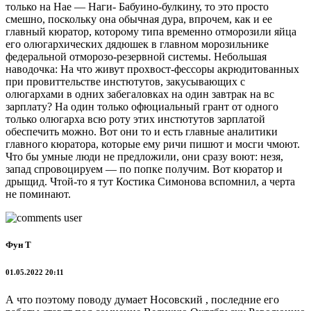
только на Нае — Наги- Бабуино-булкину, то это просто
смешно, поскольку она обычная дура, впрочем, как и ее
главный кюратор, которому типа временно отморозили яйца
его олюгархических дядюшек в главном морозильнике
федеральной отморозо-резервной системы. Небольшая
наводочка: На что живут прохвост-фессоры акрюдитованных
при провиттельстве инстютутов, закусывающих с
олюгархами в одних забегаловках на один завтрак на вс
зарплату? На один только офюциальный грант от одного
только олюгарха всю роту этих инстютутов зарплатой
обеспечить можно. Вот они то и есть главные аналитики
главного кюратора, которые ему ричи пишют и мосги чмоют.
Что бы умные люди не предложили, они сразу воют: незя,
запад спровоцируем — по попке получим. Вот кюратор и
дрыщид. Чтой-то я тут Костика Симонова вспомнил, а черта
не поминают.
Фун Т
01.05.2022 20:11
А что поэтому поводу думает Носовский , последние его