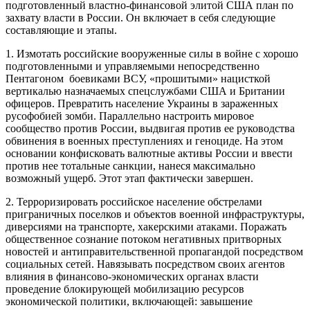
подготовленный властно-финансовой элитой США план по
захвату власти в России. Он включает в себя следующие
составляющие и этапы.
1. Измотать российские вооруженные силы в войне с хорошо
подготовленными и управляемыми непосредственно
Пентагоном боевиками ВСУ, «прошитыми» нацисткой
вертикалью назначаемых спецслужбами США и Британии
офицеров. Превратить население Украины в зараженных
русофобией зомби. Параллельно настроить мировое
сообщество против России, выдвигая против ее руководства
обвинения в военных преступлениях и геноциде. На этом
основании конфисковать валютные активы России и ввести
против нее тотальные санкции, нанеся максимально
возможный ущерб. Этот этап фактически завершен.
2. Терроризировать российское население обстрелами
приграничных поселков и объектов военной инфраструктуры,
диверсиями на транспорте, хакерскими атаками. Поражать
общественное сознание потоком негативных притворных
новостей и антиправительственной пропагандой посредством
социальных сетей. Навязывать посредством своих агентов
влияния в финансово-экономических органах власти
проведение блокирующей мобилизацию ресурсов
экономической политики, включающей: завышение