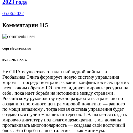
2023 года
05.06.2022
Комментарии 115
сергей ситчихин
05.05.2022 22:37
Не США осуществляют план гибридной войны , а
Глобальная Элита формирует новую систему управления
миром — посредством развязывания конфликтов всех против
всех , таким образом Г.Э. консолидирует мировые ресурсы на
себе , пока идет борьба на истощение между странами .
Российскому руководству нужно разработать стратегию по
созданию восточного центра мировой политики — равного
по мощи западному , тогда новая система управления будет
создаваться с учётом наших интересов. Г.Э. пытается создать
мировую диктатуру под флагом демократии , мы должны
проталкивать многополярность — создавая свой восточный
блок . Эта борьба на десятилетие — как минимум.