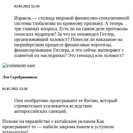
02.05.2022 12:34
Израиль — столица мировой финансово-спекулятивной
системы глобализма по кровному признаку. А теперь
три главных вопроса. Есть ли на самом деле протоколы
сионских мудрецов? За что их ненавидел Гитлер,
организовавший холокост? Понесли ли наказание на
нюрнбергском процессе финансовые воротилы,
финансировавшие Гитлера, и что сейчас вытворяют с
планетой их наследники? Это геноцид или холокост?
Лев Серебрянников
01.05.2022 13:16
Они необратимо проигрывают ее Китаю, который
стремительно усиливается вследствие
антироссийских санкций.
Похоже на евразийство с китайским уклоном Как
проигрывают то — набили закрома юанем и уступили
технологии?