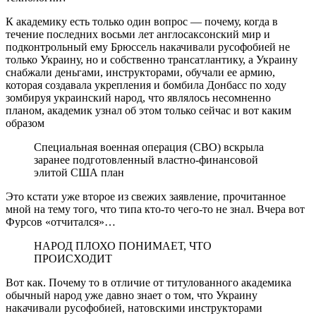
К академику есть только один вопрос — почему, когда в
течение последних восьми лет англосаксонский мир и
подконтрольный ему Брюссель накачивали русофобией не
только Украину, но и собственно трансатлантику, а Украину
снабжали деньгами, инструкторами, обучали ее армию,
которая создавала укрепления и бомбила Донбасс по ходу
зомбируя украинский народ, что являлось несомненно
планом, академик узнал об этом только сейчас и вот каким
образом
Специальная военная операция (СВО) вскрыла
заранее подготовленный властно-финансовой
элитой США план
Это кстати уже второе из свежих заявление, прочитанное
мной на тему того, что типа кто-то чего-то не знал. Вчера вот
Фурсов «отчитался»…
НАРОД ПЛОХО ПОНИМАЕТ, ЧТО
ПРОИСХОДИТ
Вот как. Почему то в отличие от титулованного академика
обычный народ уже давно знает о том, что Украину
накачивали русофобией, натовскими инструкторами