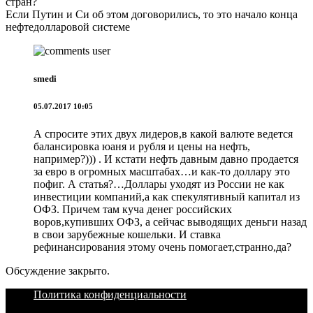
стран?
Если Путин и Си об этом договорились, то это начало конца
нефтедолларовой системе
smedi
05.07.2017 10:05
А спросите этих двух лидеров,в какой валюте ведется
балансировка юаня и рубля и цены на нефть,
например?))) . И кстати нефть давным давно продается
за евро в огромных масштабах…и как-то доллару это
пофиг. А статья?…Доллары уходят из России не как
инвестиции компаний,а как спекулятивный капитал из
ОФЗ. Причем там куча денег российских
воров,купивших ОФЗ, а сейчас выводящих деньги назад
в свои зарубежные кошельки. И ставка
рефинансирования этому очень помогает,странно,да?
Обсуждение закрыто.
Политика конфиденциальности