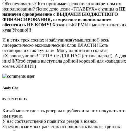
Обеспечивается? Кто принимает решение о конкретном их
использовании? Ясное дело ,если «ГЛАВБУХ» с улицы,
а НЕ
назначен одновременно с ВЫДАЧЕЙ БЮДЖЕТНОГО
ФИНАНСИРОВАНИЯ,то «целевое использование»
обеспечить НЕ КОМУ!
Хозяин «ФИРМЫ» может загнать их
куда Угодно!!!
И в этих трех соснах и заблудился(умышленно!) весь
либерастическо экономический блок ВЛАСТИ! Есть
отговорка их так «учили» Могу однозначно сказать
«Х.рово»,учили»! ТИПА не ДЛЯ НАС (страна,народ!). А для
них!!!(Чтоб страна выступала дойной коровой для «западных
хозяев ЖИЗНИ!)
Andy Che
05.07.2017 09:15
Китай может сделать резервы в рублях и за них покупать что
им нужно.
У нас соответственно появится резерв в юанях.
Зачем во взаимных расчетах использовать валюты третьих