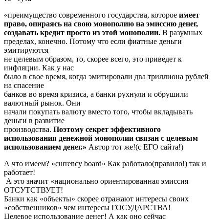
«преимущество современного государства, которое
имеет
право, опираясь на свою монополию на эмиссию денег,
создавать кредит просто из этой монополии.
В разумных
пределах, конечно. Потому что если фиатные деньги
эмитируются
не целевым образом, то, скорее всего, это приведет к
инфляции. Как у нас
было в свое время, когда эмитировали два триллиона рублей
на спасение
банков во время кризиса, а банки рухнули и обрушили
валютный рынок. Они
начали покупать валюту вместо того, чтобы вкладывать
деньги в развитие
производства.
Поэтому секрет эффективного
использования денежной монополии связан с целевым
использованием денег.»
Автор тот же!(с ЕГО сайта!)
А что имеем? «currency board» Как работало(правило!) так и
работает!
А это значит «национально ориентированная эмиссия
ОТСУТСТВУЕТ!
Банки как «объекты» скорее отражают интересы своих
«собственников» чем интересы ГОСУДАРСТВА!
Целевое использование денег! А как оно сейчас