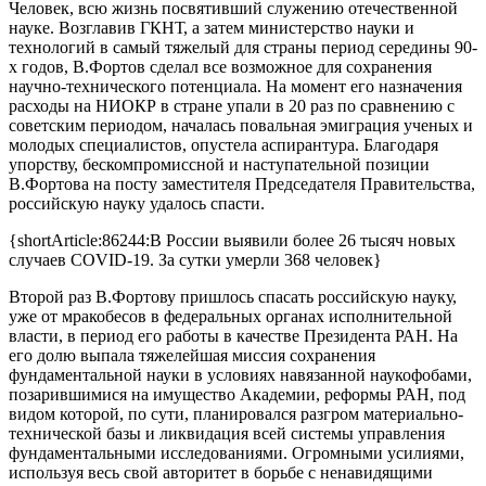
Человек, всю жизнь посвятивший служению отечественной
науке. Возглавив ГКНТ, а затем министерство науки и
технологий в самый тяжелый для страны период середины 90-
х годов, В.Фортов сделал все возможное для сохранения
научно-технического потенциала. На момент его назначения
расходы на НИОКР в стране упали в 20 раз по сравнению с
советским периодом, началась повальная эмиграция ученых и
молодых специалистов, опустела аспирантура. Благодаря
упорству, бескомпромиссной и наступательной позиции
В.Фортова на посту заместителя Председателя Правительства,
российскую науку удалось спасти.
{shortArticle:86244:В России выявили более 26 тысяч новых
случаев COVID-19. За сутки умерли 368 человек}
Второй раз В.Фортову пришлось спасать российскую науку,
уже от мракобесов в федеральных органах исполнительной
власти, в период его работы в качестве Президента РАН. На
его долю выпала тяжелейшая миссия сохранения
фундаментальной науки в условиях навязанной наукофобами,
позарившимися на имущество Академии, реформы РАН, под
видом которой, по сути, планировался разгром материально-
технической базы и ликвидация всей системы управления
фундаментальными исследованиями. Огромными усилиями,
используя весь свой авторитет в борьбе с ненавидящими