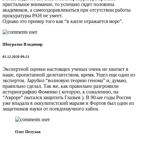
пристальное внимание, то успешно сядет половина
академиков, а самооздоравливаться при отсутствии работы
прокуратуры РАН не умеет.
Однако это пример того как “в капле отражается море”.
Шмуратко Владимир
01.12.2020 09:21
Экспертной оценки настоящих ученых очень не хватает в
наше, пропитанной дилетантством, время. Ушел еще один из
экспертов. Зарубил “волновую теорию генома” и, думаю,
правильно сделал. Так же, как правильно разгромили
историографию Фоменко ( которую, к сожалению, на
“Авроре” пытался защитить Глазьев ). В 90-ые годы Россия
уже впадала в оккультистский маразм и Фортов был один из
защитников науки от псевдонаучного хайпа.
Олег Петухов