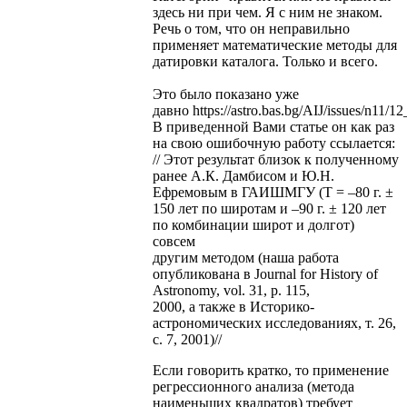
здесь ни при чем. Я с ним не знаком.
Речь о том, что он неправильно
применяет математические методы для
датировки каталога. Только и всего.
Это было показано уже
давно https://astro.bas.bg/AIJ/issues/n11/1
В приведенной Вами статье он как раз
на свою ошибочную работу ссылается:
// Этот результат близок к полученному
ранее А.К. Дамбисом и Ю.Н.
Ефремовым в ГАИШМГУ (Т = –80 г. ±
150 лет по широтам и –90 г. ± 120 лет
по комбинации широт и долгот)
совсем
другим методом (наша работа
опубликована в Journal for History of
Astronomy, vol. 31, p. 115,
2000, а также в Историко-
астрономических исследованиях, т. 26,
с. 7, 2001)//
Если говорить кратко, то применение
регрессионного анализа (метода
наименьших квадратов) требует