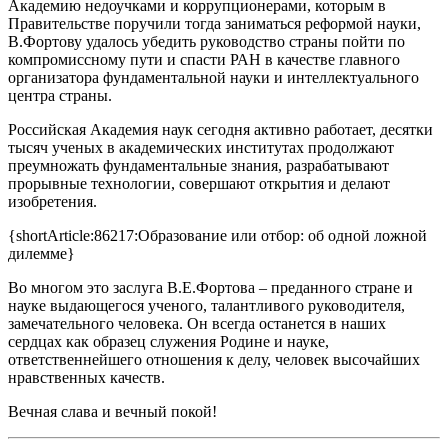
Академию недоучками и коррупционерами, которым в
Правительстве поручили тогда заниматься реформой науки,
В.Фортову удалось убедить руководство страны пойти по
компромиссному пути и спасти РАН в качестве главного
организатора фундаментальной науки и интеллектуального
центра страны.
Российская Академия наук сегодня активно работает, десятки
тысяч ученых в академических институтах продолжают
преумножать фундаментальные знания, разрабатывают
прорывные технологии, совершают открытия и делают
изобретения.
{shortArticle:86217:Образование или отбор: об одной ложной
дилемме}
Во многом это заслуга В.Е.Фортова – преданного стране и
науке выдающегося ученого, талантливого руководителя,
замечательного человека. Он всегда останется в наших
сердцах как образец служения Родине и науке,
ответственнейшего отношения к делу, человек высочайших
нравственных качеств.
Вечная слава и вечный покой!