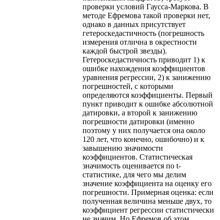
проверки условий Гаусса-Маркова. В
методе Ефремова такой проверки нет,
однако в данных присутствует
гетероскедастичность (погрешность
измерения отлична в окрестности
каждой быстрой звезды).
Гетероскедастичность приводит 1) к
ошибке нахождения коэффициентов
уравнения регрессии, 2) к занижению
погрешностей, с которыми
определяются коэффициенты. Первый
пункт приводит к ошибке абсолютной
датировки, а второй к занижению
погрешности датировки (именно
поэтому у них получается она около
120 лет, что конечно, ошибочно) и к
завышению значимости
коэффициентов. Статистическая
значимость оценивается по t-
статистике, для чего мы делим
значение коэффициента на оценку его
погрешности. Примерная оценка: если
полученная величина меньше двух, то
коэффициент регрессии статистически
не значим. Но Ефремов об этом