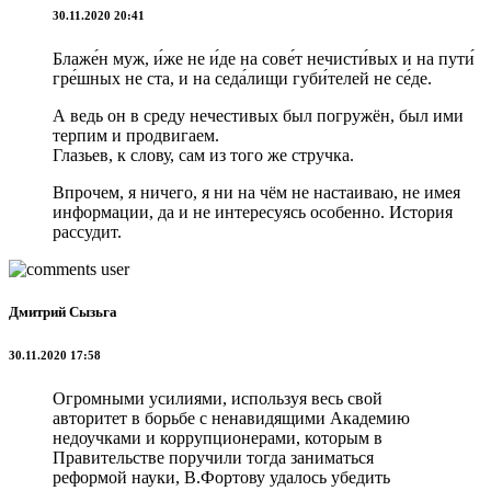
30.11.2020 20:41
Блаже́н муж, и́же не и́де на сове́т нечисти́вых и на пути́
гре́шных не ста, и на седа́лищи губи́телей не се́де.
А ведь он в среду нечестивых был погружён, был ими
терпим и продвигаем.
Глазьев, к слову, сам из того же стручка.
Впрочем, я ничего, я ни на чём не настаиваю, не имея
информации, да и не интересуясь особенно. История
рассудит.
Дмитрий Сызьга
30.11.2020 17:58
Огромными усилиями, используя весь свой
авторитет в борьбе с ненавидящими Академию
недоучками и коррупционерами, которым в
Правительстве поручили тогда заниматься
реформой науки, В.Фортову удалось убедить