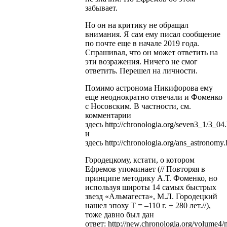
забывает.
Но он на критику не обращал
внимания. Я сам ему писал сообщение
по почте еще в начале 2019 года.
Спрашивал, что он может ответить на
эти возражения. Ничего не смог
ответить. Перешел на личности.
Помимо астронома Никифорова ему
еще неоднократно отвечали и Фоменко
с Носовским. В частности, см.
комментарии
здесь http://chronologia.org/seven3_1/3_04
и
здесь http://chronologia.org/ans_astronomy.
Городецкому, кстати, о котором
Ефремов упоминает (// Повторяя в
принципе методику А.Т. Фоменко, но
используя широты 14 самых быстрых
звезд «Альмагеста», М.Л. Городецкий
нашел эпоху Т = –110 г. ± 280 лет.//),
тоже давно был дан
ответ: http://new.chronologia.org/volume4/