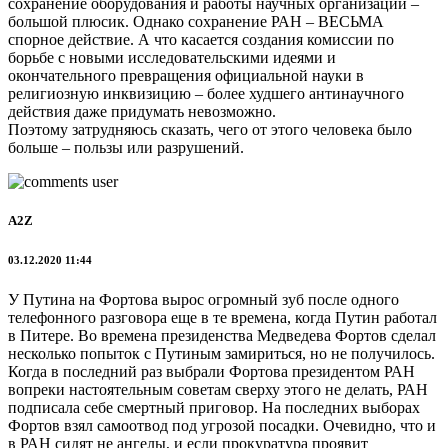
сохранение оборудования и работы научных организаций –
большой плюсик. Однако сохранение РАН – ВЕСЬМА
спорное действие. А что касается создания комиссии по
борьбе с новыми исследовательскими идеями и
окончательного превращения официальной науки в
религиозную инквизицию – более худшего антинаучного
действия даже придумать невозможно.
Поэтому затрудняюсь сказать, чего от этого человека было
больше – пользы или разрушений.
A2Z
03.12.2020 11:44
У Путина на Фортова вырос огромный зуб после одного
телефонного разговора еще в те времена, когда Путин работал
в Питере. Во времена президенства Медведева Фортов сделал
несколько попыток с Путиным замириться, но не получилось.
Когда в последний раз выбрали Фортова президентом РАН
вопреки настоятельным советам сверху этого не делать, РАН
подписала себе смертный приговор. На последних выборах
Фортов взял самоотвод под угрозой посадки. Очевидно, что и
в РАН сидят не ангелы, и если прокуратура проявит