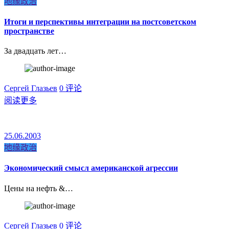
地缘政治
Итоги и перспективы интеграции на постсоветском
пространстве
За двадцать лет…
Сергей Глазьев
0 评论
阅读更多
25.06.2003
地缘政治
Экономический смысл американской агрессии
Цены на нефть &…
Сергей Глазьев
0 评论