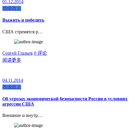
01.12.2014
地缘政治
Выжить и победить
США стремятся р…
Сергей Глазьев
0 评论
阅读更多
04.11.2014
地缘政治
Об угрозах экономической безопасности России в условиях
агрессии США
Внешние и внутр…