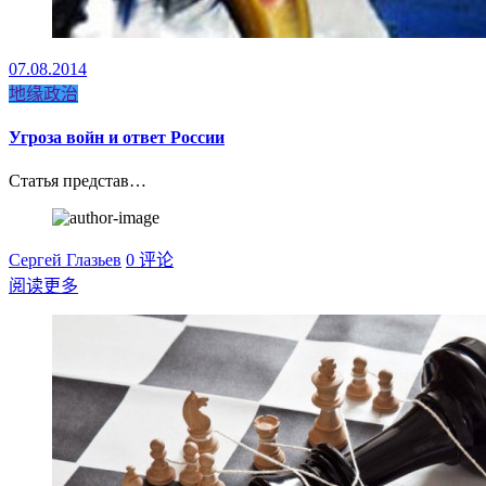
07.08.2014
地缘政治
Угроза войн и ответ России
Статья представ…
Сергей Глазьев
0 评论
阅读更多