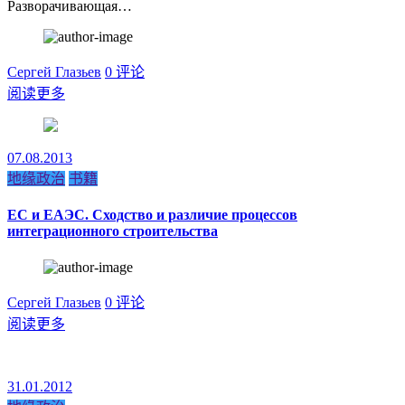
Разворачивающая…
Сергей Глазьев
0 评论
阅读更多
07.08.2013
地缘政治
书籍
ЕС и ЕАЭС. Сходство и различие процессов
интеграционного строительства
Сергей Глазьев
0 评论
阅读更多
31.01.2012