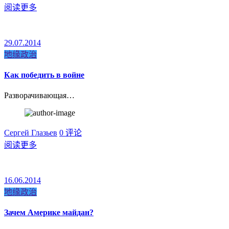
阅读更多
29.07.2014
地缘政治
Как победить в войне
Разворачивающая…
Сергей Глазьев
0 评论
阅读更多
16.06.2014
地缘政治
Зачем Америке майдан?