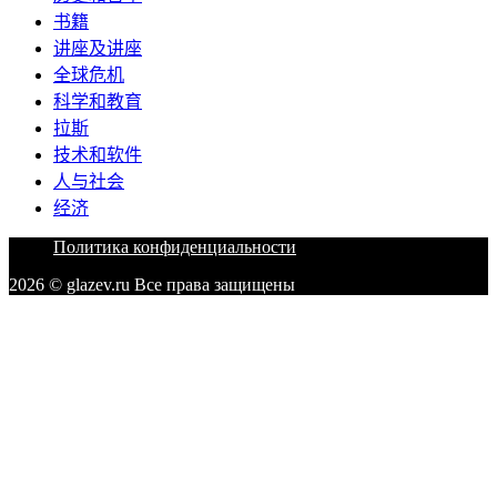
书籍
讲座及讲座
全球危机
科学和教育
拉斯
技术和软件
人与社会
经济
Политика конфиденциальности
2026 © glazev.ru Все права защищены