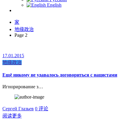
English
家
地缘政治
Page 2
17.01.2015
地缘政治
Ещё никому не удавалось договориться с нацистами
Игнорирование з…
Сергей Глазьев
0 评论
阅读更多