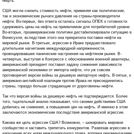
нефть.
США могли снизить стоимость нефти, применяя как политические,
так и экономические рычаги давления на страны-производители
нефти. Во-первых, без ответа остались сигналы ОПЕК о готовности
сдерживать цены на нефть на приемлемом для потребителей уровне.
Во-вторых, проамериканские политики дестабилизировали ситуацию в
Венесуэле, вследствие этого она прекратила поставки нефти на
мировой рынок. В-третьих, агрессии в Ираке предшествовало
длительное нагнетание международной напряженности,
провоцировавшее панические настроения на нефтяном рынке. В-
четвертых, выступая в Конгрессе с обоснованием военной авантюры,
американский президент поставил задачу снижения зависимости
американской экономики от импорта нефти, что уж совсем
противоречит версии войны за дешевую импортную нефть. В-пятых, к
американо-английской коалиции против Ирака не присоединились
страны, гораздо больше страдающие от дороговизны нефти.
Так что версия войны за дешевую нефть не подтверждается. Более
того, тщательный анализ показывает, что своими действиями США
добились не снижения, а повышения цен на нефть. И именно в этом
заключаются экономические последствия американской агрессии.
Какова же цель агрессии США? Возможно, – шокировать мировое
сообщество и заставить трепетать конкурентов. Развязав агрессию в
нарушение всех норм международного права, вопреки рекомендациям