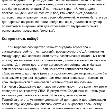
что с каждым годом поддержание долларовой пирамиды становится
все более дорогостоящим. И нет никаких гарантий, что в один
прекрасный день она не рухнет, и все, кто использует доллары,
потеряют значительную часть своих сбережений. А может быть, и все
долларовые сбережения, если введение новых долларовых купюр
планируется американцами для отсечения от внутреннего рынка
ранее экспортированных “зеленых”.
Как прекратить войну?
1. Если мировое сообщество захочет обуздать агрессора и
застраховать себя от последствий провоцируемого США нагнетания
международной напряженности путем развязывания локальных войн,
то следует отказаться от использования доллара в качестве мировой
валюты. Для этого достаточно договориться центральным банкам
заинтересованных стран. Если наберется критическая масса
сбрасываемых долларов (для этого достаточно договориться хотя бы
нескольким крупным государствам или всем арабским странам), то
крах американской финансовой системы станет неизбежным.
Начнется сбрасывание долларов по всему миру, что в конечном итоге
приведет к банкротству США. В результате Соединенные Штаты уже
не смогут диктовать свою волю Ираку и другим странам.
Платой за это станут потери держателей долларов и дестабилизация
всей международной финансовой системы. Мировому сообществу
придется срочно вводить новую систему международных валютно-