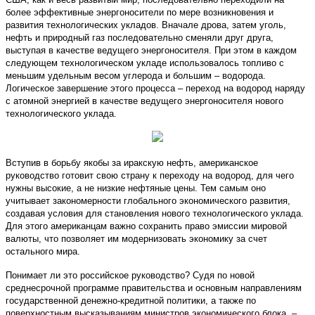
более эффективные энергоносители по мере возникновения и
развития технологических укладов. Вначале дрова, затем уголь,
нефть и природный газ последовательно сменяли друг друга,
выступая в качестве ведущего энергоносителя. При этом в каждом
следующем технологическом укладе использовалось топливо с
меньшим удельным весом углерода и большим – водорода.
Логическое завершение этого процесса – переход на водород наряду
с атомной энергией в качестве ведущего энергоносителя нового
технологического уклада.
Вступив в борьбу якобы за иракскую нефть, американское
руководство готовит свою страну к переходу на водород, для чего
нужны высокие, а не низкие нефтяные цены. Тем самым оно
учитывает закономерности глобального экономического развития,
создавая условия для становления нового технологического уклада.
Для этого американцам важно сохранить право эмиссии мировой
валюты, что позволяет им модернизовать экономику за счет
остального мира.
Понимает ли это российское руководство? Судя по новой
среднесрочной программе правительства и основным направлениям
государственной денежно-кредитной политики, а также по
поверхностным высказываниям министров экономического блока, –