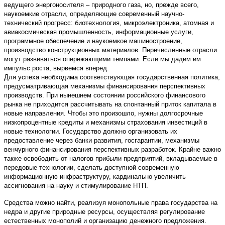
ведущего энергоносителя – природного газа, но, прежде всего,
наукоемкие отрасли, определяющие современный научно-
технический прогресс: биотехнология, микроэлектроника, атомная и
авиакосмическая промышленность, информационные услуги,
программное обеспечение и наукоемкое машиностроение,
производство конструкционных материалов. Перечисленные отрасли
могут развиваться опережающими темпами. Если мы дадим им
импульс роста, вырвемся вперед.
Для успеха необходима соответствующая государственная политика,
предусматривающая механизмы финансирования перспективных
производств. При нынешнем состоянии российского финансового
рынка не приходится рассчитывать на спонтанный приток капитала в
новые направления. Чтобы это произошло, нужны долгосрочные
низкопроцентные кредиты и механизмы страхования инвестиций в
новые технологии. Государство должно организовать их
предоставление через банки развития, госгарантии, механизмы
венчурного финансирования перспективных разработок. Крайне важно
также освободить от налогов прибыли предприятий, вкладываемые в
передовые технологии, сделать доступной современную
информационную инфраструктуру, кардинально увеличить
ассигнования на науку и стимулирование НТП.
Средства можно найти, реализуя монопольные права государства на
недра и другие природные ресурсы, осуществляя регулирование
естественных монополий и организацию денежного предложения.