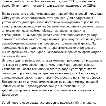
финансовой системы. Тут же выяснится, что США должны миру
более 30 трлн долл. (около 5 трлн должно правительство США).
Втянув весь мир в обслуживание долларовой финансовой пирамиды,
США уже не могут остановить этот процесс. Для поддержания
устойчивости доллара нужно постоянно генерировать спрос на эту
валюту, провоцируя других на бесконечное рефинансирование старых
и получение новых займов. Между тем спрос на кредиты
сокращается. В начале процесса смены технологического уклада
снижается прибыльность традиционных производств, что приводит к
высвобождению капитала и провоцирует финансовый кризис. За
последние четыре года общие потери американского фондового
рынка превысили 7 трлн долл., аналогичные процессы происходят в
Европе и Японии.
Всплеск цен на нефть, расчеты за которую производятся в долларах,
на какое-то время связал часть избыточной долларовой массы.
Становление нового технологического уклада будет предъявлять
растущий спрос на кредиты для новых производств. Но пока надо
стимулировать спрос на доллары и блокировать попытки их сброса.
Вот для этого-то и нужна американцам эскалация международной
напряженности! Спровоцировав войну в Югославии, США
дестабилизировали экономическую и политическую ситуацию в
Евросоюзе.
Устойчивость евро оказалась временно подорванной, а планы по