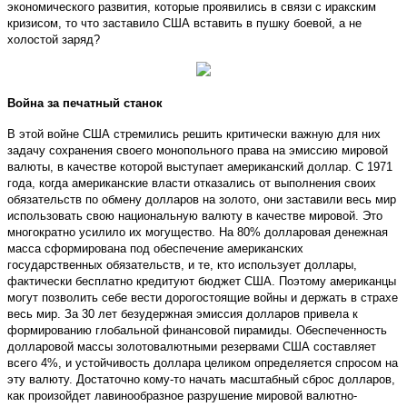
экономического развития, которые проявились в связи с иракским
кризисом, то что заставило США вставить в пушку боевой, а не
холостой заряд?
Война за печатный станок
В этой войне США стремились решить критически важную для них
задачу сохранения своего монопольного права на эмиссию мировой
валюты, в качестве которой выступает американский доллар. С 1971
года, когда американские власти отказались от выполнения своих
обязательств по обмену долларов на золото, они заставили весь мир
использовать свою национальную валюту в качестве мировой. Это
многократно усилило их могущество. На 80% долларовая денежная
масса сформирована под обеспечение американских
государственных обязательств, и те, кто использует доллары,
фактически бесплатно кредитуют бюджет США. Поэтому американцы
могут позволить себе вести дорогостоящие войны и держать в страхе
весь мир. За 30 лет безудержная эмиссия долларов привела к
формированию глобальной финансовой пирамиды. Обеспеченность
долларовой массы золотовалютными резервами США составляет
всего 4%, и устойчивость доллара целиком определяется спросом на
эту валюту. Достаточно кому-то начать масштабный сброс долларов,
как произойдет лавинообразное разрушение мировой валютно-