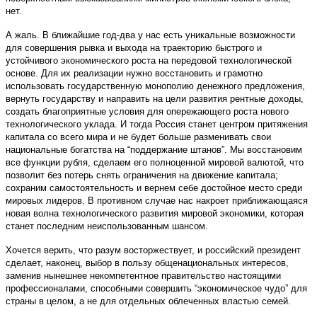
нет.
А жаль. В ближайшие год-два у нас есть уникальные возможности
для совершения рывка и выхода на траекторию быстрого и
устойчивого экономического роста на передовой технологической
основе. Для их реализации нужно восстановить и грамотно
использовать государственную монополию денежного предложения,
вернуть государству и направить на цели развития рентные доходы,
создать благоприятные условия для опережающего роста нового
технологического уклада. И тогда Россия станет центром притяжения
капитала со всего мира и не будет больше разменивать свои
национальные богатства на “поддержание штанов”. Мы восстановим
все функции рубля, сделаем его полноценной мировой валютой, что
позволит без потерь снять ограничения на движение капитала;
сохраним самостоятельность и вернем себе достойное место среди
мировых лидеров. В противном случае нас накроет приближающаяся
новая волна технологического развития мировой экономики, которая
станет последним неиспользованным шансом.
Хочется верить, что разум восторжествует, и российский президент
сделает, наконец, выбор в пользу общенациональных интересов,
заменив нынешнее некомпетентное правительство настоящими
профессионалами, способными совершить “экономическое чудо” для
страны в целом, а не для отдельных облеченных властью семей.