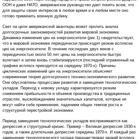
ООН и даже НАТО, американское руководство дает понять всем, что
для защиты своих интересов в любое время и в любом месте оно
готово применить военную дубину.
Свет на цели американской авантюры может пролить анализ
долгосрочных закономерностей развития мировой экономики.
Динамика изменения цен на энергоносители (рис.1) свидетельствует,
что в мировой экономике периодически происходят резкие всплески
цен на энергоносители. В течение последних двух веков с
периодичностью около 50 лет цены на энергоносители быстро
взлетают и затем вновь стабилизируются (последний отраженный на
графике всплеск приходится на середину 1970-х). Причины
циклических изменений цен на энергоносители объясняет
современная теория долгосрочного технико-экономического развития.
Они обусловлены процессами развития и замещения технологических
укладов. Переход к новому укладу характеризуется резким
снижением прибыльности и объемов производства в традиционных
отраслях, высвобождением значительных капиталов, которые не
могут найти себе применения, падением общих темпов роста и
структурной перестройкой экономики.
Период замещения технологических укладов воспринимается как
депрессия и структурный кризис. Пример – Великая депрессия 1930-х
годов, а также длительная депрессия середины 1970-х. И каждый раз
замещению технологического уклада предшествовал резкий всплеск