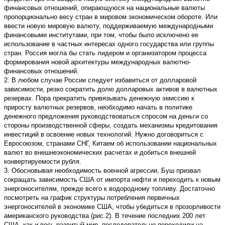
финансовых отношений, опирающуюся на национальные валюты
пропорционально весу стран в мировом экономическом обороте. Или
ввести новую мировую валюту, поддерживаемую международными
финансовыми институтами, при том, чтобы было исключено ее
использование в частных интересах одного государства или группы
стран. Россия могла бы стать лидером и организатором процесса
формирования новой архитектуры международных валютно-
финансовых отношений.
2. В любом случае России следует избавиться от долларовой
зависимости, резко сократить долю долларовых активов в валютных
резервах. Пора прекратить привязывать денежную эмиссию к
приросту валютных резервов, необходимо начать в политике
денежного предложения руководствоваться спросом на деньги со
стороны производственной сферы, создать механизмы кредитования
инвестиций в освоение новых технологий. Нужно договориться с
Евросоюзом, странами СНГ, Китаем об использовании национальных
валют во внешнеэкономических расчетах и добиться внешней
конвертируемости рубля.
3. Обосновывая необходимость военной агрессии, Буш призвал
сокращать зависимость США от импорта нефти и переходить к новым
энергоносителям, прежде всего к водородному топливу. Достаточно
посмотреть на график структуры потребления первичных
энергоносителей в экономике США, чтобы убедиться в прозорливости
американского руководства (рис.2). В течение последних 200 лет
США, как и весь развитый мир, последовательно переходили на