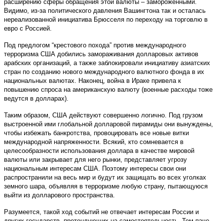
расширению сферы обращения этой валюты – замороженными.
Видимо, из-за политического давления Вашингтона так и осталась
нереализованной инициатива Брюсселя по переходу на торговлю в
евро с Россией.
Под предлогом “крестового похода” против международного
терроризма США добились замораживания долларовых активов
арабских организаций, а также заблокировали инициативу азиатских
стран по созданию нового международного валютного фонда в их
национальных валютах. Наконец, война в Ираке привела к
повышению спроса на американскую валюту (военные расходы тоже
ведутся в долларах).
Таким образом, США действуют совершенно логично. Под грузом
выстроенной ими глобальной долларовой пирамиды они вынуждены,
чтобы избежать банкротства, провоцировать все новые витки
международной напряженности. Всякий, кто сомневается в
целесообразности использования доллара в качестве мировой
валюты или закрывает для него рынки, представляет угрозу
национальным интересам США. Поэтому интересы свои они
распространили на весь мир и будут их защищать во всех уголках
земного шара, объявляя в терроризме любую страну, пытающуюся
выйти из долларового пространства.
Разумеется, такой ход событий не отвечает интересам России и
других государств, претендующих на самостоятельность. Тем паче