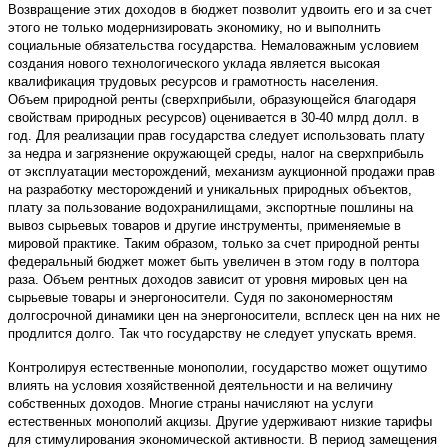
Возвращение этих доходов в бюджет позволит удвоить его и за счет
этого не только модернизировать экономику, но и выполнить
социальные обязательства государства. Немаловажным условием
создания нового технологического уклада является высокая
квалификация трудовых ресурсов и грамотность населения.
Объем природной ренты (сверхприбыли, образующейся благодаря
свойствам природных ресурсов) оценивается в 30-40 млрд долл. в
год. Для реализации прав государства следует использовать плату
за недра и загрязнение окружающей среды, налог на сверхприбыль
от эксплуатации месторождений, механизм аукционной продажи прав
на разработку месторождений и уникальных природных объектов,
плату за пользование водохранилищами, экспортные пошлины на
вывоз сырьевых товаров и другие инструменты, применяемые в
мировой практике. Таким образом, только за счет природной ренты
федеральный бюджет может быть увеличен в этом году в полтора
раза. Объем рентных доходов зависит от уровня мировых цен на
сырьевые товары и энергоносители. Судя по закономерностям
долгосрочной динамики цен на энергоносители, всплеск цен на них не
продлится долго. Так что государству не следует упускать время.
Контролируя естественные монополии, государство может ощутимо
влиять на условия хозяйственной деятельности и на величину
собственных доходов. Многие страны начисляют на услуги
естественных монополий акцизы. Другие удерживают низкие тарифы
для стимулирования экономической активности. В период замещения