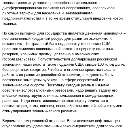
технологических укладов целесообразно использовать
дифференцированную политику ценообразования, обеспечивая
льготные тарифы для населения и инновационного
предпринимательства и в то же время стимулируя внедрение новой
техники.
Но самой выгодной для государства является денежная монополия –
неограниченный кредитный ресурс для развития экономики. К
сожалению, Центральный банк подарил эту монополию США,
привязав эмиссию национальной валюты к приросту валютных
резервов, хранимых преимущественно в американских
гособязательствах. Попустительствуя долларизации российской
экономики, наши власти также подарили США свыше 100 млрд долл.
беспроцентных кредитов. Чтобы эти огромные средства начали
работать на развитие российской экономики, они должны быть
постепенно замещены рублями – в сфере сбережений и в
экономическом обороте. Поскольку сегодня рубль в избытке
обеспечен золотовалютными резервами, надо решать задачу его
внешней конвертируемости и использования в международных
расчетах. Тогда инвестиционные возможности увеличатся в
несколько раз, и мы, наконец, вновь обретем важнейший инструмент
стимулирования экономического развития.
Вернемся к американской агрессии. Если движение нефтяных цен
обусловлено фундаментальными закономерностями долгосрочного