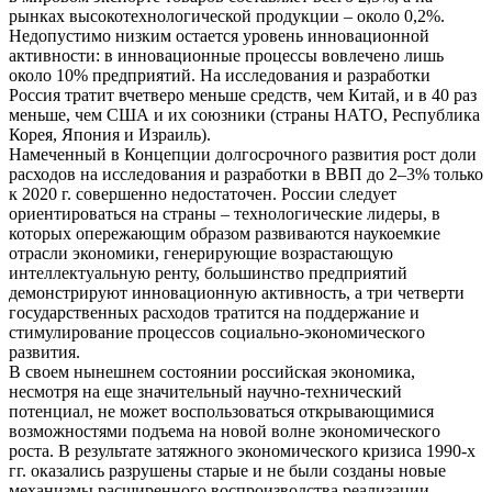
рынках высокотехнологической продукции – около 0,2%.
Недопустимо низким остается уровень инновационной
активности: в инновационные процессы вовлечено лишь
около 10% предприятий. На исследования и разработки
Россия тратит вчетверо меньше средств, чем Китай, и в 40 раз
меньше, чем США и их союзники (страны НАТО, Республика
Корея, Япония и Израиль).
Намеченный в Концепции долгосрочного развития рост доли
расходов на исследования и разработки в ВВП до 2–3% только
к 2020 г. совершенно недостаточен. России следует
ориентироваться на страны – технологические лидеры, в
которых опережающим образом развиваются наукоемкие
отрасли экономики, генерирующие возрастающую
интеллектуальную ренту, большинство предприятий
демонстрируют инновационную активность, а три четверти
государственных расходов тратится на поддержание и
стимулирование процессов социально-экономического
развития.
В своем нынешнем состоянии российская экономика,
несмотря на еще значительный научно-технический
потенциал, не может воспользоваться открывающимися
возможностями подъема на новой волне экономического
роста. В результате затяжного экономического кризиса 1990-х
гг. оказались разрушены старые и не были созданы новые
механизмы расширенного воспроизводства реализации