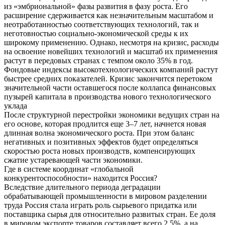
из «эмбриональной» фазы развития в фазу роста. Его
расширение сдерживается как незначительным масштабом и
неотработанностью соответствующих технологий, так и
неготовностью социально-экономической среды к их
широкому применению. Однако, несмотря на кризис, расходы
на освоение новейших технологий и масштаб их применения
растут в передовых странах с темпом около 35% в год.
Фондовые индексы высокотехнологических компаний растут
быстрее средних показателей. Кризис закончится перетоком
значительной части оставшегося после коллапса финансовых
пузырей капитала в производства нового технологического
уклада
После структурной перестройки экономики ведущих стран на
его основе, которая продлится еще 3–7 лет, начнется новая
длинная волна экономического роста. При этом баланс
негативных и позитивных эффектов будет определяться
скоростью роста новых производств, компенсирующих
сжатие устаревающей части экономики.
Где в системе координат «глобальной
конкурентоспособности» находится Россия?
Вследствие длительного периода деградации
обрабатывающей промышленности в мировом разделении
труда Россия стала играть роль сырьевого придатка или
поставщика сырья для относительно развитых стран. Ее доля
в мировом экспорте товаров составляет всего 2,5%, а на