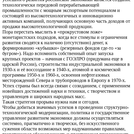
технологически передовой перерабатывающей
промышленности с мощным экспортным потенциалом и
состоящей из высокотехнологичных и инновационно
активных компаний, получающих основную часть доходов от
продажи высокотехнологичной продукции.
Пора перестать мыслить в «прокрустовом ложе»
монетаристских подходов, когда все стимулы и ограничения
развития сводятся к наличию (отсутствию) денег, к
формированию «кубышки» (резервных фондов где-то «за
бугром»). Надо вспомнить собственный опыт запуска
крупных проектов – начиная с ГОЭЛРО (придумана еще в
царской России), строительства индустриальной экономики в
1930-х и её воссоздание в 1940-х, атомной и космической
программы 1950-х и 1960-х, освоения нефтегазовых
месторождений Севера и трубопроводов в Европу в 1970-х.
Успех страны был всегда связан с созиданием, с применением
новейших достижений науки и техники, с творчеством и
управленцев и широких народных масс.
Такая стратегия прорыва нужна нам и сегодня.
Чтобы добиться значимых успехов в проведении структурно-
технологической модернизации, политика и государственное
управление развитием экономики должны осуществляться
системно, прагматично и творчески, без искусственного
сужения области возможных мер надуманными правилами,