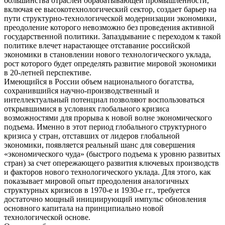
большинства отраслей обрабатывающей промышленности,
включая ее высокотехнологический сектор, создает барьер на
пути структурно-технологической модернизации экономики,
преодоление которого невозможно без проведения активной
государственной политики. Запаздывание с переходом к такой
политике влечет нарастающее отставание российской
экономики в становлении нового технологического уклада,
рост которого будет определять развитие мировой экономики
в 20-летней перспективе.
Имеющийся в России объем национального богатства,
сохранившийся научно-производственный и
интеллектуальный потенциал позволяют воспользоваться
открывшимися в условиях глобального кризиса
возможностями для прорыва к новой волне экономического
подъема. Именно в этот период глобального структурного
кризиса у стран, отставших от лидеров глобальной
экономики, появляется реальный шанс для совершения
«экономического чуда» (быстрого подъема к уровню развитых
стран) за счет опережающего развития ключевых производств
и факторов нового технологического уклада. Для этого, как
показывает мировой опыт преодоления аналогичных
структурных кризисов в 1970-е и 1930-е гг., требуется
достаточно мощный инициирующий импульс обновления
основного капитала на принципиально новой
технологической основе.