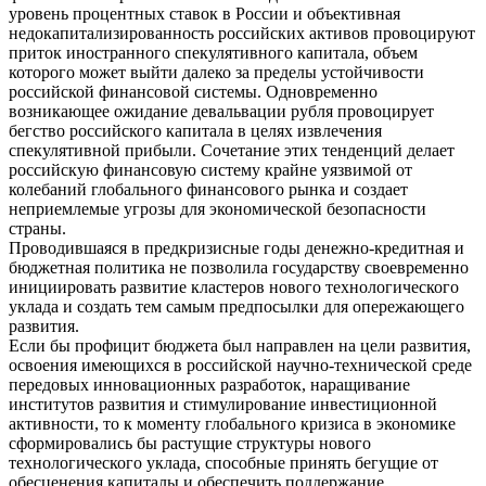
уровень процентных ставок в России и объективная
недокапитализированность российских активов провоцируют
приток иностранного спекулятивного капитала, объем
которого может выйти далеко за пределы устойчивости
российской финансовой системы. Одновременно
возникающее ожидание девальвации рубля провоцирует
бегство российского капитала в целях извлечения
спекулятивной прибыли. Сочетание этих тенденций делает
российскую финансовую систему крайне уязвимой от
колебаний глобального финансового рынка и создает
неприемлемые угрозы для экономической безопасности
страны.
Проводившаяся в предкризисные годы денежно-кредитная и
бюджетная политика не позволила государству своевременно
инициировать развитие кластеров нового технологического
уклада и создать тем самым предпосылки для опережающего
развития.
Если бы профицит бюджета был направлен на цели развития,
освоения имеющихся в российской научно-технической среде
передовых инновационных разработок, наращивание
институтов развития и стимулирование инвестиционной
активности, то к моменту глобального кризиса в экономике
сформировались бы растущие структуры нового
технологического уклада, способные принять бегущие от
обесценения капиталы и обеспечить поддержание