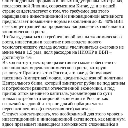
Опыт подобных прорывов в новых индустриальных странах,
послевоенной Японии, современном Китае, да и в нашей
стране свидетельствует о том, что требуемое для этого
наращивание инвестиционной и инновационной активности
предполагает повышение нормы накопления до 35–40% ВВП
с ее концентрацией на прорывных направлениях глобального
экономического роста.
Чтобы «удержаться на гребне» новой волны экономического
роста, инвестиции в развитие производств нового
технологического уклада должны увеличиваться ежегодно не
менее чем в 1,5 раза, доля расходов на НИОКР в ВВП –
достигнуть 4%.
Выход на эту траекторию развития не сможет обеспечить
инерционная модель экономического роста, которую
реализует Правительство России, а также действующая
пассивная (импортная) модель кредитно-денежной политики
Центрального банка, который эмитирует рубли не под активы
и потребности развития отечественной экономики, а под
приток-отток внешнего капитала, удовлетворяя по сути
только потребности мировой экономики в России как
сырьевой кладовой и стране для абсорбации части
перенакопленного (спекулятивного) капитала.
Следует констатировать, что необходимый для этого уровень
инвестиционной и инновационной активности, как минимум,
вдвое превышает имеющиеся возможности сложившейся в