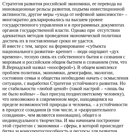
Стратегия развития российской экономики, ее перевода на
инновационные рельсы развития, подъема инвестиционной
активности, другие меры «ухода от нефтяной зависимости» –
многократно декларировались на высшем уровне
государственного управления и в программных документах
органов государственной власти. Однако при отсутствии
адекватных методов проведения экономической политики
достичь их в поставленные сроки не удастся.
И вместе с тем, запрос на формирование «субъекта
национального развития» крепнет – люди ощущают «дух
времени», тесную связь их собственного бытия и сознания с
мировым и российским общим бытием и сознанием (тем, что
В.Вернадский назвал «ноосферой»). В общем комплексе
проблем политики, экономики, демографии, экологии,
состоянии семьи и общества необходимо начать с осмысления
ситуации, с выработки Стратегии устойчивого развития. Но
не стабильности «любой ценой» (такой настрой – «лишь бы
не было войны» – был присущ позднесоветскому человеку),
что невозможно в современном мире, находящимся на
пределе возможностей природы и человека, – а устойчивости
в процессе созидания (в том числе, и «разрушительного
созидания», чем являются инновации), общего и
индивидуального творчества. И мы начинаем построение
этой стратегии с экономики – сферы, в которой происходит
битва за конкурентоспособность и ресурсы для развития