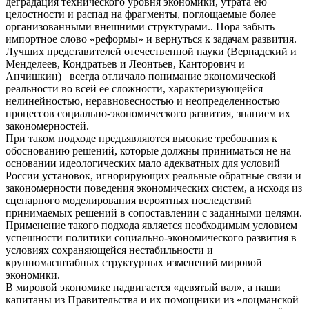
деградация технического уровня экономики, утрата ею
целостности и распад на фрагменты, поглощаемые более
организованными внешними структурами.. Пора забыть
импортное слово «реформы» и вернуться к задачам развития.
Лучших представителей отечественной науки (Вернадский и
Менделеев, Кондратьев и Леонтьев, Канторович и
Анчишкин) всегда отличало понимание экономической
реальности во всей ее сложности, характеризующейся
нелинейностью, неравновесностью и неопределенностью
процессов социально-экономического развития, знанием их
закономерностей.
При таком подходе предъявляются высокие требования к
обоснованию решений, которые должны приниматься не на
основании идеологических мало адекватных для условий
России установок, игнорирующих реальные обратные связи и
закономерности поведения экономических систем, а исходя из
сценарного моделирования вероятных последствий
принимаемых решений в сопоставлении с заданными целями.
Применение такого подхода является необходимым условием
успешности политики социально-экономического развития в
условиях сохраняющейся нестабильности и
крупномасштабных структурных изменений мировой
экономики.
В мировой экономике надвигается «девятый вал», а наши
капитаны из Правительства и их помощники из «лоцманской