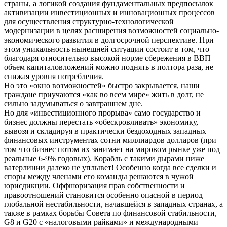
страны, а логикой создания фундаментальных предпосылок
активизации инвестиционных и инновационных процессов
для осуществления структурно-технологической
модернизации в целях расширения возможностей социально-
экономического развития в долгосрочной перспективе. При
этом уникальность нынешней ситуации состоит в том, что
благодаря относительно высокой норме сбережения в ВВП
объем капиталовложений можно поднять в полтора раза, не
снижая уровня потребления.
Но это «окно возможностей» быстро закрывается, наши
граждане приучаются «как во всем мире» жить в долг, не
сильно задумываться о завтрашнем дне.
Но для «инвестиционного прорыва» само государство и
бизнес должны перестать «обескровливать» экономику,
вывозя и складируя в практически бездоходных западных
финансовых инструментах сотни миллиардов долларов (при
том что бизнес потом их занимает на мировом рынке уже под
реальные 6-9% годовых). Корабль с такими дырами ниже
ватерлинии далеко не уплывет! Особенно когда все сделки и
споры между членами его команды решаются в чужой
юрисдикции. Оффшоризация прав собственности и
правоотношений становится особенно опасной в период
глобальной нестабильности, начавшейся в западных странах, а
также в рамках борьбы Совета по финансовой стабильности,
G8 и G20 с «налоговыми райками» и международными