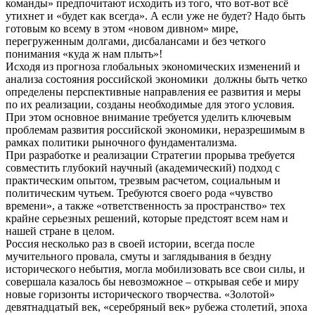
команды» предпочитают исходить из того, что вот-вот всё
утихнет и «будет как всегда». А если уже не будет? Надо быть
готовым ко всему в этом «новом дивном» мире,
перегруженным долгами, дисбалансами и без четкого
понимания «куда ж нам плыть»!
Исходя из прогноза глобальных экономических изменений и
анализа состояния российской экономики должны быть четко
определены перспективные направления ее развития и меры
по их реализации, созданы необходимые для этого условия.
При этом основное внимание требуется уделить ключевым
проблемам развития российской экономики, неразрешимым в
рамках политики рыночного фундаментализма.
При разработке и реализации Стратегии прорыва требуется
совместить глубокий научный (академический) подход с
практическим опытом, трезвым расчетом, социальным и
политическим чутьем. Требуются своего рода «чувство
времени», а также «ответственность за пространство» тех
крайне серьезных решений, которые предстоят всем нам и
нашей стране в целом.
Россия несколько раз в своей истории, всегда после
мучительного провала, смуты и заглядывания в бездну
исторического небытия, могла мобилизовать все свои силы, и
совершала казалось бы невозможное – открывая себе и миру
новые горизонты исторического творчества. «Золотой»
девятнадцатый век, «серебряный век» рубежа столетий, эпоха