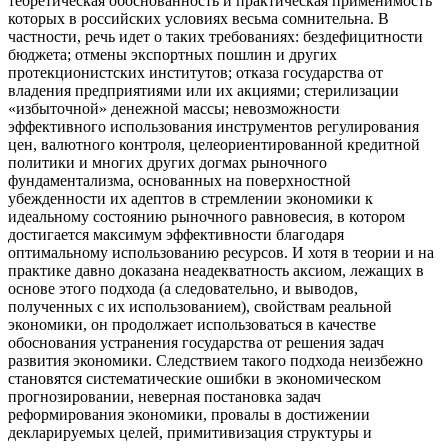
теоретическая обоснованность и практическая применимость
которых в российских условиях весьма сомнительна. В
частности, речь идет о таких требованиях: бездефицитности
бюджета; отмены экспортных пошлин и других
протекционистских институтов; отказа государства от
владения предприятиями или их акциями; стерилизации
«избыточной» денежной массы; невозможности
эффективного использования инструментов регулирования
цен, валютного контроля, целеориентированной кредитной
политики и многих других догмах рыночного
фундаментализма, основанных на поверхностной
убежденности их адептов в стремлении экономики к
идеальному состоянию рыночного равновесия, в котором
достигается максимум эффективности благодаря
оптимальному использованию ресурсов. И хотя в теории и на
практике давно доказана неадекватность аксиом, лежащих в
основе этого подхода (а следовательно, и выводов,
полученных с их использованием), свойствам реальной
экономики, он продолжает использоваться в качестве
обоснования устранения государства от решения задач
развития экономики. Следствием такого подхода неизбежно
становятся систематические ошибки в экономическом
прогнозировании, неверная постановка задач
реформирования экономики, провалы в достижении
декларируемых целей, примитивизация структуры и