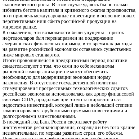
экономического роста. В этом случае удалось бы не только
избежать бегства капитала и кризисного сжатия производства,
но и привлечь международные инвестиции в освоение новых
перспективных ниш сбыта российской продукции на
мировом рынке.
К сожалению, эти возможности были упущены – приток
нефтедолларов был перенаправлен на поддержание
американских финансовых пирамид, в то время как расходы
на развитие российской экономики оставались существенно
ниже мировых стандартов.
Итоги проводившейся в предкризисный период политики
свидетельствуют о том, что сами по себе механизмы
рыночной самоорганизации не могут обеспечить
необходимую для модернизации экономики норму
накопления. В отсутствие государственной политики
стимулирования прогрессивных технологических сдвигов
российская экономика использовалась как донор финансовой
системы США, продолжая при этом стагнировать из-за
недостатка инвестиций, который лишь в небольшой степени
компенсировался зарубежными прямыми инвестициями и
долгосрочными заимствованиями.
В последний год Банк России свертывает работу
инструментов рефинансирования, сокращая и без того крайне
незначительные, по меркам развитых стран, его объемы.
Повышаются ставки рефинансирования, требования к