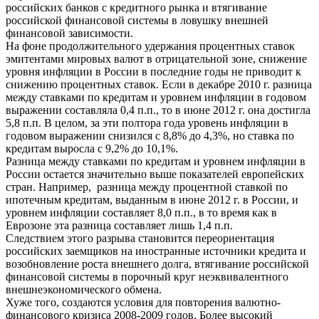
российских банков с кредитного рынка и втягивание
российской финансовой системы в ловушку внешней
финансовой зависимости.
На фоне продолжительного удержания процентных ставок
эмитентами мировых валют в отрицательной зоне, снижение
уровня инфляции в России в последние годы не приводит к
снижению процентных ставок. Если в декабре 2010 г. разница
между ставками по кредитам и уровнем инфляции в годовом
выражении составляла 0,4 п.п., то в июне 2012 г. она достигла
5,8 п.п. В целом, за эти полтора года уровень инфляции в
годовом выражении снизился с 8,8% до 4,3%, но ставка по
кредитам выросла с 9,2% до 10,1%.
Разница между ставками по кредитам и уровнем инфляции в
России остается значительно выше показателей европейских
стран. Например, разница между процентной ставкой по
ипотечным кредитам, выданным в июне 2012 г. в России, и
уровнем инфляции составляет 8,0 п.п., в то время как в
Еврозоне эта разница составляет лишь 1,4 п.п.
Следствием этого разрыва становится переориентация
российских заемщиков на иностранные источники кредита и
возобновление роста внешнего долга, втягивание российской
финансовой системы в порочный круг неэквивалентного
внешнеэкономического обмена.
Хуже того, создаются условия для повторения валютно-
финансового кризиса 2008-2009 годов. Более высокий