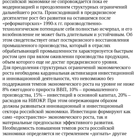
российской экономике не сопровождается пока ее
модернизацией и преодолением структурных ограничений
дальнейшего роста. Происходивший в предкризисное
десятилетие рост без развития на оставшемся после
«реформаторских» 1990-х гг. производственно-
технологическом потенциале себя полностью исчерпал, и его
возобновление не может быть длительным и устойчивым. Об
этом свидетельствует опыт посткризисного восстановления
промышленного производства, который в отраслях
обрабатывающей промышленности характеризуется быстрым
ростом цен при вялом оживлении производства продукции,
объем которого еще не достиг предкризисного уровня.
Для преодоления структурных ограничений экономического
роста необходима кардинальная активизация инвестиционной
и инновационной деятельности, что невозможно без
поддержания темпов экономического роста на уровне не ниже
8% ежегодного прироста ВВП, 10% – промышленного
производства, 15% – инвестиций в основной капитал, 20% –
расходов на НИОКР. При этом опережающим образом
должны развиваться инновационный и инвестиционный
сектора российской экономики. Инвестиции формируют как
само «пространство» экономического роста, так и
материальные предпосылки эффективного развития.
Необходимость повышения темпов роста российской
экономики определяется не стремлением «догнать» другие