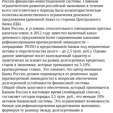
России финансово-инвестиционной системы. Главным
ограничителем развития российской экономики в течение
всего постсоветского периода была волюнтаристическая
политика количественного ограничения денежного
предложения (денежной базы) со стороны Центрального
банка (ЦБ).
Банк России, в условиях относительного уменьшения притока
капитала извне, в 2012 году заместил валютный канал
денежного предложения более современными каналами
рефинансирования краткосрочной ликвидности –
операциями РЕПО и кредитованием банков под нерыночные
активы и поручительства (всего – до 2,5 трлн. руб.). Однако
данное замещение носит вынужденный характер и
практически не влияет на размер долгосрочных кредитных
ставок в экономике, которые превышают на 5-10%
краткосрочные ставки. Это означает, что центр внимания
Банка России должен перемещаться от решенных задач
(краткосрочной ликвидности) к вопросам обеспечения
долгосрочной устойчивости финансовой системы.
Общий объем залогового обеспечения, который принимается
Банком России в настоящее время (ломбардный список),
составляет сегодня порядка 3,5 трлн. руб., что меньше 10%
активов банковской системы. Это ограничивает возможности
банков для рефинансирования кредитования экономики,
формируя ту разницу между долгосрочными и