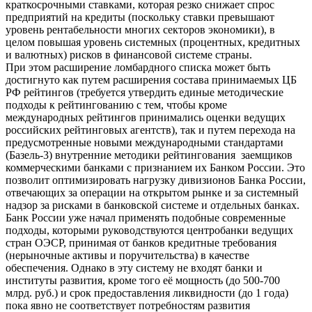
краткосрочными ставками, которая резко снижает спрос
предприятий на кредиты (поскольку ставки превышают
уровень рентабельности многих секторов экономики), в
целом повышая уровень системных (процентных, кредитных
и валютных) рисков в финансовой системе страны.
При этом расширение ломбардного списка может быть
достигнуто как путем расширения состава принимаемых ЦБ
РФ рейтингов (требуется утвердить единые методические
подходы к рейтингованию с тем, чтобы кроме
международных рейтингов принимались оценки ведущих
российских рейтинговых агентств), так и путем перехода на
предусмотренные новыми международными стандартами
(Базель-3) внутренние методики рейтингования заемщиков
коммерческими банками с признанием их Банком России. Это
позволит оптимизировать нагрузку дивизионов Банка России,
отвечающих за операции на открытом рынке и за системный
надзор за рисками в банковской системе и отдельных банках.
Банк России уже начал применять подобные современные
подходы, которыми руководствуются центробанки ведущих
стран ОЭСР, принимая от банков кредитные требования
(нерыночные активы и поручительства) в качестве
обеспечения. Однако в эту систему не входят банки и
институты развития, кроме того её мощность (до 500-700
млрд. руб.) и срок предоставления ликвидности (до 1 года)
пока явно не соответствует потребностям развития