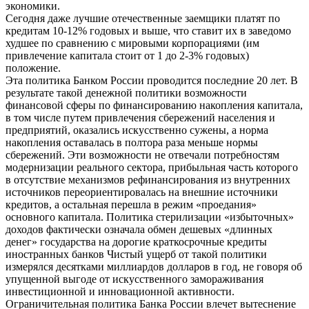
экономики.
Сегодня даже лучшие отечественные заемщики платят по
кредитам 10-12% годовых и выше, что ставит их в заведомо
худшее по сравнению с мировыми корпорациями (им
привлечение капитала стоит от 1 до 2-3% годовых)
положение.
Эта политика Банком России проводится последние 20 лет. В
результате такой денежной политики возможности
финансовой сферы по финансированию накопления капитала,
в том числе путем привлечения сбережений населения и
предприятий, оказались искусственно сужены, а норма
накопления оставалась в полтора раза меньше нормы
сбережений. Эти возможности не отвечали потребностям
модернизации реального сектора, прибыльная часть которого
в отсутствие механизмов рефинансирования из внутренних
источников переориентировалась на внешние источники
кредитов, а остальная перешла в режим «проедания»
основного капитала. Политика стерилизации «избыточных»
доходов фактически означала обмен дешевых «длинных
денег» государства на дорогие краткосрочные кредиты
иностранных банков Чистый ущерб от такой политики
измерялся десятками миллиардов долларов в год, не говоря об
упущенной выгоде от искусственного замораживания
инвестиционной и инновационной активности.
Ограничительная политика Банка России влечет вытеснение