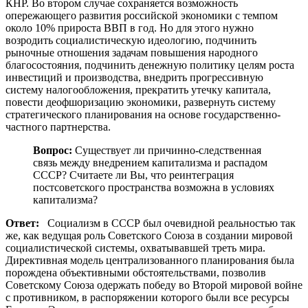
КНР. Во втором случае сохраняется возможность
опережающего развития российской экономики с темпом
около 10% прироста ВВП в год. Но для этого нужно
возродить социалистическую идеологию, подчинить
рыночные отношения задачам повышения народного
благосостояния, подчинить денежную политику целям роста
инвестиций и производства, внедрить прогрессивную
систему налогообложения, прекратить утечку капитала,
повести деофшоризацию экономики, развернуть систему
стратегического планирования на основе государственно-
частного партнерства.
Вопрос:
Существует ли причинно-следственная
связь между внедрением капитализма и распадом
СССР? Считаете ли Вы, что реинтеграция
постсоветского пространства возможна в условиях
капитализма?
Ответ:
Социализм в СССР был очевидной реальностью так
же, как ведущая роль Советского Союза в создании мировой
социалистической системы, охватывавшей треть мира.
Директивная модель централизованного планирования была
порождена объективными обстоятельствами, позволив
Советскому Союза одержать победу во Второй мировой войне
с противником, в распоряжении которого были все ресурсы