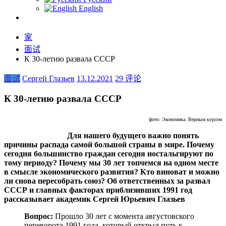
English
家
面试
К 30-летию развала СССР
面试
Сергей Глазьев
13.12.2021
29 评论
К 30-летию развала СССР
фото: Экономика. Верным курсом
Для нашего будущего важно понять
причины распада самой большой страны в мире. Почему
сегодня большинство граждан сегодня ностальгируют по
тому периоду? Почему мы 30 лет топчемся на одном месте
в смысле экономического развития? Кто виноват и можно
ли снова пересобрать союз? Об ответственных за развал
СССР и главных факторах приблизивших 1991 год
рассказывает академик Сергей Юрьевич Глазьев
Вопрос:
Прошло 30 лет с момента августовского
переворота 1991 года, который открыл путь к