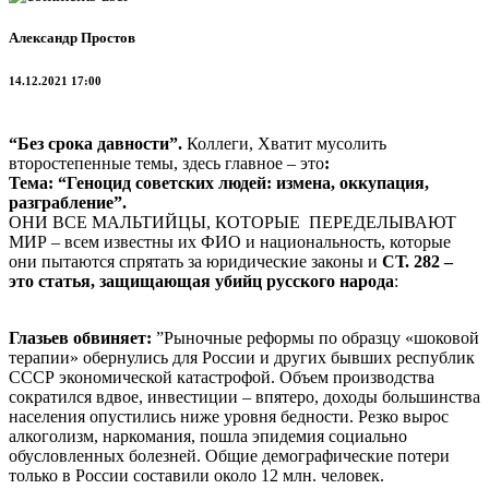
Александр Простов
14.12.2021 17:00
“Без срока давности”.
Коллеги, Хватит мусолить
второстепенные темы, здесь главное – это
:
Тема: “Геноцид советских людей: измена, оккупация,
разграбление”.
ОНИ ВСЕ МАЛЬТИЙЦЫ, КОТОРЫЕ ПЕРЕДЕЛЫВАЮТ
МИР – всем известны их ФИО и национальность, которые
они пытаются спрятать за юридические законы и
СТ. 282 –
это статья, защищающая убийц русского народа
:
Глазьев обвиняет:
”Рыночные реформы по образцу «шоковой
терапии» обернулись для России и других бывших республик
СССР экономической катастрофой. Объем производства
сократился вдвое, инвестиции – впятеро, доходы большинства
населения опустились ниже уровня бедности. Резко вырос
алкоголизм, наркомания, пошла эпидемия социально
обусловленных болезней. Общие демографические потери
только в России составили около 12 млн. человек.