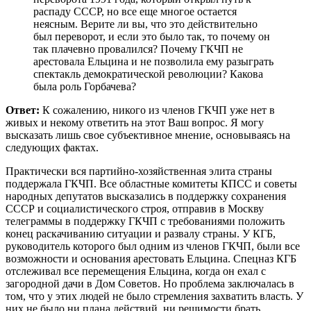
распаду СССР, но все еще многое остается
неясным. Верите ли вы, что это действительно
был переворот, и если это было так, то почему он
так плачевно провалился? Почему ГКЧП не
арестовала Ельцина и не позволила ему разыграть
спектакль демократической революции? Какова
была роль Горбачева?
Ответ:
К сожалению, никого из членов ГКЧП уже нет в
живых и некому ответить на этот Ваш вопрос. Я могу
высказать лишь свое субъективное мнение, основываясь на
следующих фактах.
Практически вся партийно-хозяйственная элита страны
поддержала ГКЧП. Все областные комитеты КПСС и советы
народных депутатов высказались в поддержку сохранения
СССР и социалистического строя, отправив в Москву
телеграммы в поддержку ГКЧП с требованиями положить
конец раскачиванию ситуации и развалу страны. У КГБ,
руководитель которого был одним из членов ГКЧП, были все
возможности и основания арестовать Ельцина. Спецназ КГБ
отслеживал все перемещения Ельцина, когда он ехал с
загородной дачи в Дом Советов. Но проблема заключалась в
том, что у этих людей не было стремления захватить власть. У
них не было ни плана действий, ни решимости брать