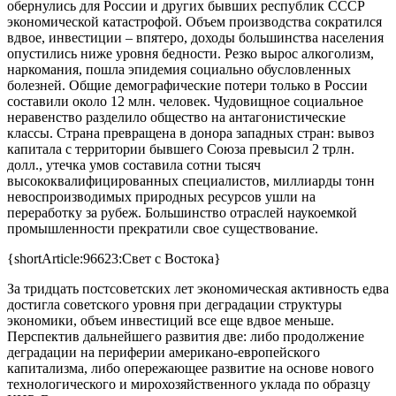
обернулись для России и других бывших республик СССР
экономической катастрофой. Объем производства сократился
вдвое, инвестиции – впятеро, доходы большинства населения
опустились ниже уровня бедности. Резко вырос алкоголизм,
наркомания, пошла эпидемия социально обусловленных
болезней. Общие демографические потери только в России
составили около 12 млн. человек. Чудовищное социальное
неравенство разделило общество на антагонистические
классы. Страна превращена в донора западных стран: вывоз
капитала с территории бывшего Союза превысил 2 трлн.
долл., утечка умов составила сотни тысяч
высококвалифицированных специалистов, миллиарды тонн
невоспроизводимых природных ресурсов ушли на
переработку за рубеж. Большинство отраслей наукоемкой
промышленности прекратили свое существование.
{shortArticle:96623:Свет с Востока}
За тридцать постсоветских лет экономическая активность едва
достигла советского уровня при деградации структуры
экономики, объем инвестиций все еще вдвое меньше.
Перспектив дальнейшего развития две: либо продолжение
деградации на периферии американо-европейского
капитализма, либо опережающее развитие на основе нового
технологического и мирохозяйственного уклада по образцу