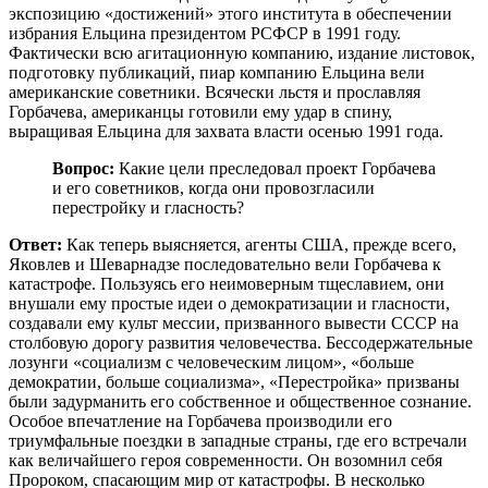
экспозицию «достижений» этого института в обеспечении
избрания Ельцина президентом РСФСР в 1991 году.
Фактически всю агитационную компанию, издание листовок,
подготовку публикаций, пиар компанию Ельцина вели
американские советники. Всячески льстя и прославляя
Горбачева, американцы готовили ему удар в спину,
выращивая Ельцина для захвата власти осенью 1991 года.
Вопрос:
Какие цели преследовал проект Горбачева
и его советников, когда они провозгласили
перестройку и гласность?
Ответ:
Как теперь выясняется, агенты США, прежде всего,
Яковлев и Шеварнадзе последовательно вели Горбачева к
катастрофе. Пользуясь его неимоверным тщеславием, они
внушали ему простые идеи о демократизации и гласности,
создавали ему культ мессии, призванного вывести СССР на
столбовую дорогу развития человечества. Бессодержательные
лозунги «социализм с человеческим лицом», «больше
демократии, больше социализма», «Перестройка» призваны
были задурманить его собственное и общественное сознание.
Особое впечатление на Горбачева производили его
триумфальные поездки в западные страны, где его встречали
как величайшего героя современности. Он возомнил себя
Пророком, спасающим мир от катастрофы. В несколько