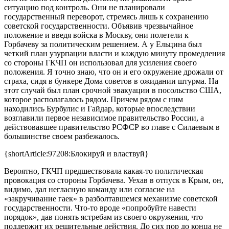
ситуацию под контроль. Они не планировали
государственный переворот, стремясь лишь к сохранению
советской государственности. Объявив чрезвычайное
положение и введя войска в Москву, они полетели к
Горбачеву за политическим решением. А у Ельцина был
четкий план узурпации власти и каждую минуту промедления
со стороны ГКЧП он использовал для усиления своего
положения. Я точно знаю, что он и его окружение дрожали от
страха, сидя в бункере Дома советов в ожидании штурма. На
этот случай был план срочной эвакуации в посольство США,
которое располагалось рядом. Причем рядом с ним
находились Бурбулис и Гайдар, которые впоследствии
возглавили первое независимое правительство России, а
действовавшее правительство РСФСР во главе с Силаевым в
большинстве своем разбежалось.
{shortArticle:97208:Блокируй и властвуй}
Вероятно, ГКЧП предшествовала какая-то политическая
провокация со стороны Горбачева. Уехав в отпуск в Крым, он,
видимо, дал негласную команду или согласие на
«закручивание гаек» в разболтавшемся механизме советской
государственности. Что-то вроде «попробуйте навести
порядок», дав понять ястребам из своего окружения, что
поддержит их решительные действия. До сих пор до конца не