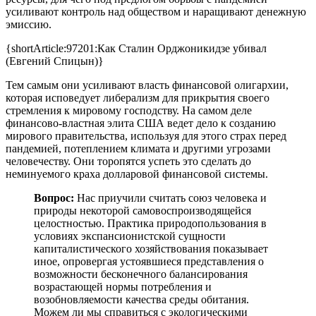
усиливают контроль над обществом и наращивают денежную
эмиссию.
{shortArticle:97201:Как Сталин Орджоникидзе убивал
(Евгений Спицын)}
Тем самым они усиливают власть финансовой олигархии,
которая исповедует либерализм для прикрытия своего
стремления к мировому господству. На самом деле
финансово-властная элита США ведет дело к созданию
мирового правительства, используя для этого страх перед
пандемией, потеплением климата и другими угрозами
человечеству. Они торопятся успеть это сделать до
неминуемого краха долларовой финансовой системы.
Вопрос:
Нас приучили считать союз человека и
природы некоторой самовоспроизводящейся
целостностью. Практика природопользования в
условиях экспансионистской сущности
капиталистического хозяйствования показывает
иное, опровергая устоявшиеся представления о
возможности бесконечного балансирования
возрастающей нормы потребления и
возобновляемости качества среды обитания.
Можем ли мы справиться с экологическими