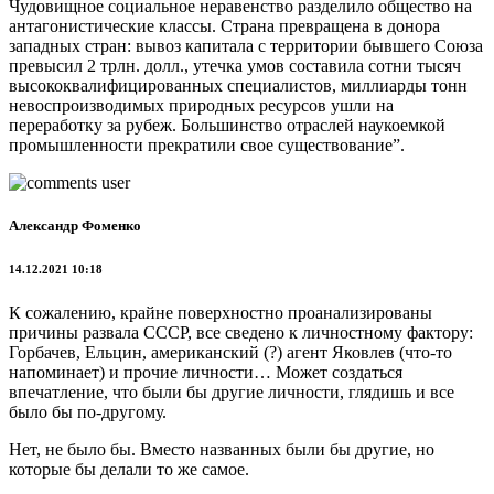
Чудовищное социальное неравенство разделило общество на
антагонистические классы. Страна превращена в донора
западных стран: вывоз капитала с территории бывшего Союза
превысил 2 трлн. долл., утечка умов составила сотни тысяч
высококвалифицированных специалистов, миллиарды тонн
невоспроизводимых природных ресурсов ушли на
переработку за рубеж. Большинство отраслей наукоемкой
промышленности прекратили свое существование”.
Александр Фоменко
14.12.2021 10:18
К сожалению, крайне поверхностно проанализированы
причины развала СССР, все сведено к личностному фактору:
Горбачев, Ельцин, американский (?) агент Яковлев (что-то
напоминает) и прочие личности… Может создаться
впечатление, что были бы другие личности, глядишь и все
было бы по-другому.
Нет, не было бы. Вместо названных были бы другие, но
которые бы делали то же самое.