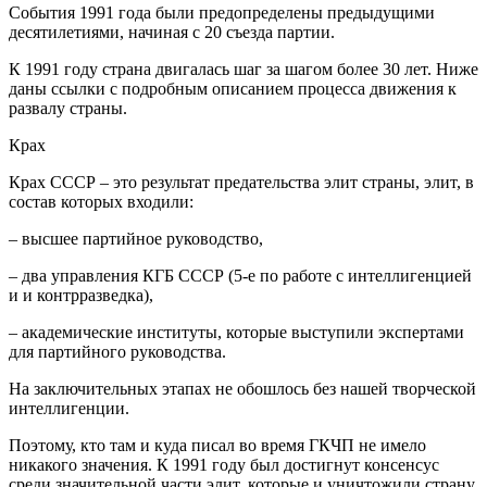
События 1991 года были предопределены предыдущими
десятилетиями, начиная с 20 съезда партии.
К 1991 году страна двигалась шаг за шагом более 30 лет. Ниже
даны ссылки с подробным описанием процесса движения к
развалу страны.
Крах
Крах СССР – это результат предательства элит страны, элит, в
состав которых входили:
– высшее партийное руководство,
– два управления КГБ СССР (5-е по работе с интеллигенцией
и и контрразведка),
– академические институты, которые выступили экспертами
для партийного руководства.
На заключительных этапах не обошлось без нашей творческой
интеллигенции.
Поэтому, кто там и куда писал во время ГКЧП не имело
никакого значения. К 1991 году был достигнут консенсус
среди значительной части элит, которые и уничтожили страну