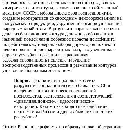
системного развития рыночных отношений создавались
химерические институты, расшатывавшие хозяйственный
механизм СССР: выборы директоров госпредприятий,
создание кооперативов со свободным ценообразованием на
выпускаемую продукцию, укрупнение органов управления
народным хозяйством. В результате нарастал хаос: переток
денег из безналичного контура денежного обращения в
наличный повлек лавинообразное нарастание дефицита
потребительских товаров; выборы директоров повлекли
необоснованный рост заработных плат, что увеличивало
спрос и усугубляло дефицит. Нарастающая
разбалансированность повлекла нарушение
воспроизводственных процессов и размывание контуров
управления народным хозяйством.
Вопрос:
Тридцать лет прошло с момента
разрушения социалистического блока и СССР и
введения капиталистических отношений
производства, распределения и соответствующей
«цивилизационной», «идеологической»
надстройки. Какими вам видятся сегодняшние
перспективы России и других бывших советских
республик?
Ответ:
Рыночные реформы по образцу «шоковой терапии»