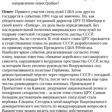
направлении перестройки?
Ответ
: Прямого участия спецслужб США или других
государств в событиях 1991 года не замечено. Но, как
убедительно пишет тогдашний директор ЦРУ П.Швейцер в
своей книге «Победа», их роль была определяющей. Без
последовательной политики американских спецслужб по
подрыву советской государственности, распад СССР,
наверное, бы не случился. В этой книге глава ЦРУ признается
в существовании плана по развалу СССР, разработанного им
по прямому поручению Президента США Р.Рейгана.
Наиболее яркие события, реализованные согласно этому
плану, хорошо известны: сбивание корейского пассажирского
самолета, нарушившего воздушное пространство СССР, вслед
за которым было уволено руководство Вооруженных сил,
сопротивлявшееся политике Горбачева. Затем
демонстративный перелет через территорию СССР с посадкой
на Красной площади Руста, после чего последовала еще одна
чистка руководящего состава военных. Провокации в
Прибалтике и на Кавказе, раздувание национальной розни и
поощрение сепаратистов – за всем этим стояло ЦРУ. Самым
большим достижением американских спецслужб стала
вербовка Ельцина. Сегодня в штаб-квартире Национального
демократического института по международным вопросам в
Вашингтоне можно видеть постоянно действующую