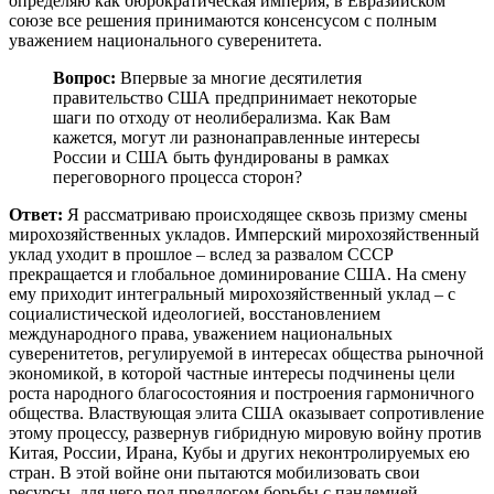
определяю как бюрократическая империя, в Евразийском
союзе все решения принимаются консенсусом с полным
уважением национального суверенитета.
Вопрос:
Впервые за многие десятилетия
правительство США предпринимает некоторые
шаги по отходу от неолиберализма. Как Вам
кажется, могут ли разнонаправленные интересы
России и США быть фундированы в рамках
переговорного процесса сторон?
Ответ:
Я рассматриваю происходящее сквозь призму смены
мирохозяйственных укладов. Имперский мирохозяйственный
уклад уходит в прошлое – вслед за развалом СССР
прекращается и глобальное доминирование США. На смену
ему приходит интегральный мирохозяйственный уклад – с
социалистической идеологией, восстановлением
международного права, уважением национальных
суверенитетов, регулируемой в интересах общества рыночной
экономикой, в которой частные интересы подчинены цели
роста народного благосостояния и построения гармоничного
общества. Властвующая элита США оказывает сопротивление
этому процессу, развернув гибридную мировую войну против
Китая, России, Ирана, Кубы и других неконтролируемых ею
стран. В этой войне они пытаются мобилизовать свои
ресурсы, для чего под предлогом борьбы с пандемией