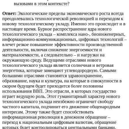
вызовами в этом контексте?
Ответ:
Экологические пределы экономического роста всегда
преодолевались технологической революцией и переходом к
новому технологическому укладу. Именно это происходит и в
настоящее время. Бурное распространение ядра нового
технологического уклада – комплекса нано-, биоинженерных,
информационно-коммуникационных, цифровых технологий –
влечет резкое повышение эффективности производственной
деятельности, включая снижение энергоемкости и
материалоемкости, а следовательно – и нагрузки на
окружающую среду. Ведущими отраслями нового
технологического уклада является солнечная и ветровая
энергетика, которые замещают углеводородную. Самыми
большими отраслями становятся здравоохранение,
образование, наука и культура, на которые в совокупности в
скором будущем будет приходится более половины
использования ВВП. Это отрасли, в которых государство
играет ведущую роль. Этот гуманитарный характер нового
технологического уклада неизбежно ограничит свободу
частного капитала, подчинит его движение общенародным
интересам. Этому также будет способствовать
информационная революция в денежном обращение –
переход к национальным цифровым валютам, обращение
которых будет контролироваться центральными банками.