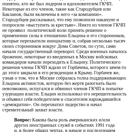
понятно, кто же был лидером и вдохновителем ГКЧП.
Некоторые из его членов, такие как Стародубцев или
Бакланов, были включены в него «за компанию».
Стародубцев рассказывал, что ему позвонили накануне и
попросили «выступить за крестьян». Никто из членов ГКЧП
не проявил политической воли принять решение о
применении силы в отношении Ельцина и его сторонников,
которые перехватили инициативу и, собрав несколько тысяч
своих сторонников вокруг Дома Советов, по сути, сами
начали государственный переворот. Среди военных началось
брожение, некоторые из введенных в Москву войсковых
командиров начали переходить к Ельцину. Политического
решения члены ГКЧП ждали от Горбачева, которого зачем-то
до этого закрыли в его резиденции в Крыму. Горбачев же,
узнав о том, что в Москве собралась толпа поддерживающих
Ельцина активистов, которую без жертв разогнать было
невозможно, испугался и обвинил членов ГКЧП в попытке
узурпации власти. Ельцин использовал его нерешительность
и объявил себя победителем и спасителем нарождавшейся
«демократии». Он перехватил лидерство и начал
стремительный захват власти.
Вопрос:
Какова была роль американских и/или
других иностранных служб в событиях 1991 года
и, в более общих чертах, в начале и последующем