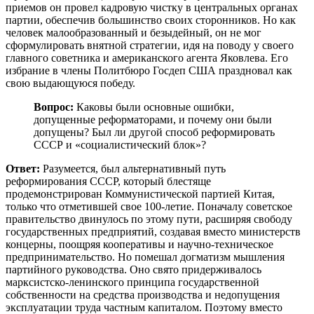
приемов он провел кадровую чистку в центральных органах
партии, обеспечив большинство своих сторонников. Но как
человек малообразованный и безыдейный, он не мог
сформулировать внятной стратегии, идя на поводу у своего
главного советника и американского агента Яковлева. Его
избрание в члены Политбюро Госдеп США праздновал как
свою выдающуюся победу.
Вопрос:
Каковы были основные ошибки,
допущенные реформаторами, и почему они были
допущены? Был ли другой способ реформировать
СССР и «социалистический блок»?
Ответ:
Разумеется, был альтернативный путь
реформирования СССР, который блестяще
продемонстрирован Коммунистической партией Китая,
только что отметившей свое 100-летие. Поначалу советское
правительство двинулось по этому пути, расширяя свободу
государственных предприятий, создавая вместо министерств
концерны, поощряя кооперативы и научно-техническое
предпринимательство. Но помешал догматизм мышления
партийного руководства. Оно свято придерживалось
марксистско-ленинского принципа государственной
собственности на средства производства и недопущения
эксплуатации труда частным капиталом. Поэтому вместо