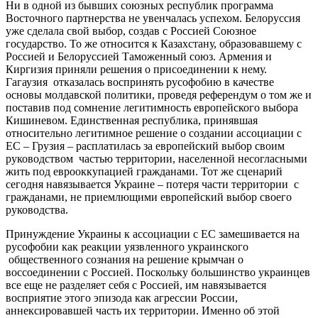
Ни в одной из бывших союзных республик программа
Восточного партнерства не увенчалась успехом. Белоруссия
уже сделала свой выбор, создав с Россией Союзное
государство. То же относится к Казахстану, образовавшему с
Россией и Белоруссией Таможенный союз. Армения и
Киргизия приняли решения о присоединении к нему.
Гагаузия отказалась воспринять русофобию в качестве
основы молдавской политики, проведя референдум о том же и
поставив под сомнение легитимность европейского выбора
Кишиневом. Единственная республика, принявшая
относительно легитимное решение о создании ассоциации с
ЕС – Грузия – расплатилась за европейский выбор своим
руководством частью территории, населенной несогласными
жить под еврооккупацией гражданами. Тот же сценарий
сегодня навязывается Украине – потеря части территории с
гражданами, не приемлющими европейский выбор своего
руководства.
Принуждение Украины к ассоциации с ЕС замешивается на
русофобии как реакции уязвленного украинского
общественного сознания на решение крымчан о
воссоединении с Россией. Поскольку большинство украинцев
все еще не разделяет себя с Россией, им навязывается
восприятие этого эпизода как агрессии России,
аннексировавшей часть их территории. Именно об этой