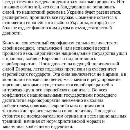
всегда затем вынуждена подчиниться или эмигрировать. Нет
никаких сомнений, что если бандеровцев не остановить
силой, то нацистский режим на Украине будет развиваться,
расширяться, проникать все глубже. Сомнение остается в
отношении европейского выбора Украины, который все
больше отдает фашистским духом восьмидесятилетней
давности.
Конечно, современный еврофашизм сильно отличается от
своей немецкой, итальянской или испанской версий
прошлого века. Европейские национальные государства ушли
в прошлое, войдя в Евросоюз и подчинившись
евробюрократии. Последняя стала ведущей политической
силой Европы, легко подавляя претензии на суверенитет
европейских государств. Эта сила заключается не в армии, а в
монополии на эмиссию денег, масс-медиа и регулирование
торговли, которые осуществляются евробюрократией в
интересах крупного европейского капитала. Во всех
конфликтах с национальными государствами последнего
десятилетия евробюрократия неизменно выходила
победителем, навязывая европейским нациям свои
технические правительства и свою политику. Последняя
строится на последовательном отрицании всех национальных
традиций, начиная от норм христианской морали и
заканчивая колбасными изделиями.