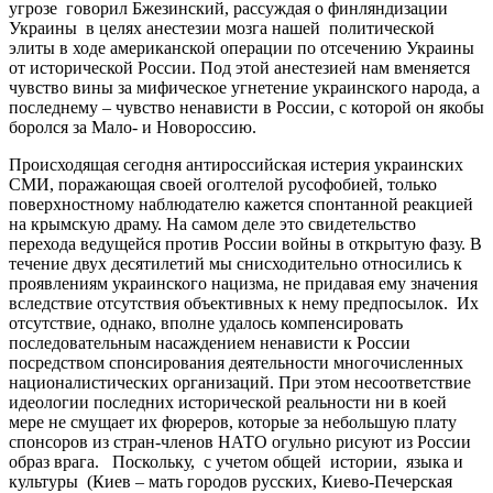
угрозе говорил Бжезинский, рассуждая о финляндизации
Украины в целях анестезии мозга нашей политической
элиты в ходе американской операции по отсечению Украины
от исторической России. Под этой анестезией нам вменяется
чувство вины за мифическое угнетение украинского народа, а
последнему – чувство ненависти в России, с которой он якобы
боролся за Мало- и Новороссию.
Происходящая сегодня антироссийская истерия украинских
СМИ, поражающая своей оголтелой русофобией, только
поверхностному наблюдателю кажется спонтанной реакцией
на крымскую драму. На самом деле это свидетельство
перехода ведущейся против России войны в открытую фазу. В
течение двух десятилетий мы снисходительно относились к
проявлениям украинского нацизма, не придавая ему значения
вследствие отсутствия объективных к нему предпосылок. Их
отсутствие, однако, вполне удалось компенсировать
последовательным насаждением ненависти к России
посредством спонсирования деятельности многочисленных
националистических организаций. При этом несоответствие
идеологии последних исторической реальности ни в коей
мере не смущает их фюреров, которые за небольшую плату
спонсоров из стран-членов НАТО огульно рисуют из России
образ врага. Поскольку, с учетом общей истории, языка и
культуры (Киев – мать городов русских, Киево-Печерская