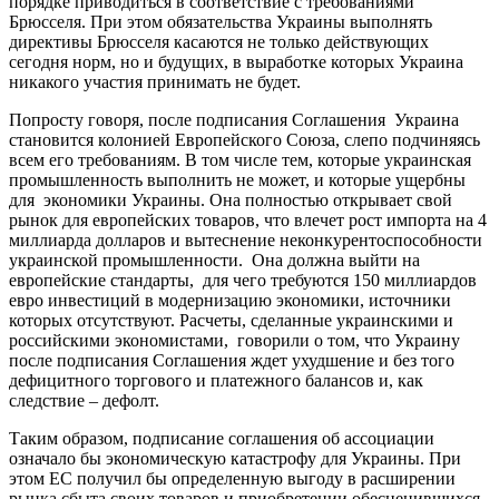
порядке приводиться в соответствие с требованиями
Брюсселя. При этом обязательства Украины выполнять
директивы Брюсселя касаются не только действующих
сегодня норм, но и будущих, в выработке которых Украина
никакого участия принимать не будет.
Попросту говоря, после подписания Соглашения Украина
становится колонией Европейского Союза, слепо подчиняясь
всем его требованиям. В том числе тем, которые украинская
промышленность выполнить не может, и которые ущербны
для экономики Украины. Она полностью открывает свой
рынок для европейских товаров, что влечет рост импорта на 4
миллиарда долларов и вытеснение неконкурентоспособности
украинской промышленности. Она должна выйти на
европейские стандарты, для чего требуются 150 миллиардов
евро инвестиций в модернизацию экономики, источники
которых отсутствуют. Расчеты, сделанные украинскими и
российскими экономистами, говорили о том, что Украину
после подписания Соглашения ждет ухудшение и без того
дефицитного торгового и платежного балансов и, как
следствие – дефолт.
Таким образом, подписание соглашения об ассоциации
означало бы экономическую катастрофу для Украины. При
этом ЕС получил бы определенную выгоду в расширении
рынка сбыта своих товаров и приобретении обесценившихся