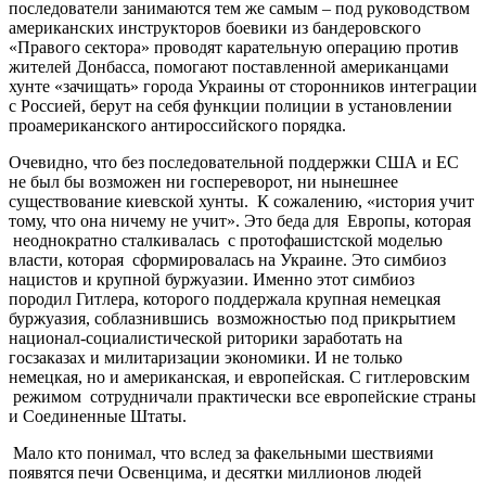
последователи занимаются тем же самым – под руководством
американских инструкторов боевики из бандеровского
«Правого сектора» проводят карательную операцию против
жителей Донбасса, помогают поставленной американцами
хунте «зачищать» города Украины от сторонников интеграции
с Россией, берут на себя функции полиции в установлении
проамериканского антироссийского порядка.
Очевидно, что без последовательной поддержки США и ЕС
не был бы возможен ни госпереворот, ни нынешнее
существование киевской хунты. К сожалению, «история учит
тому, что она ничему не учит». Это беда для Европы, которая
неоднократно сталкивалась с протофашистской моделью
власти, которая сформировалась на Украине. Это симбиоз
нацистов и крупной буржуазии. Именно этот симбиоз
породил Гитлера, которого поддержала крупная немецкая
буржуазия, соблазнившись возможностью под прикрытием
национал-социалистической риторики заработать на
госзаказах и милитаризации экономики. И не только
немецкая, но и американская, и европейская. С гитлеровским
режимом сотрудничали практически все европейские страны
и Соединенные Штаты.
Мало кто понимал, что вслед за факельными шествиями
появятся печи Освенцима, и десятки миллионов людей