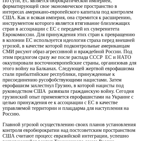
По сути, ЕС является бюрократической империей,
форматирующей свое экономическое пространство в
интересах американо-европейского капитала под контролем
США. Как и всякая империя, она стремится к расширению,
инструментом которого является втягивание близлежащих
стран в ассоциации с ЕС с передачей их суверенитета
Еврокомиссии. Для принуждения этих стран к превращению
в колонии ЕС используется идеология страха перед внешней
угрозой, в качестве которой подконтрольные американцам
СМИ рисуют образ агрессивной и враждебной России. Под
этим предлогом сразу же после распада СССР ЕС и НАТО
оккупировали восточноевропейские страны, организовав для
этого войну на Балканах. Следующей жертвой еврофашизма
стали прибалтийские республики, принужденные к
присоединению русофобствующими нацистами. Затем
еврофашизм захлестнул Грузию, в которой нацисты под
руководством США развязали гражданскую войну. Сегодня
грузинский опыт применяется еврофашистами на Украине с
целью принуждения ее к ассоциации с ЕС в качестве
управляемой территории и плацдарма для наступления на
Россию.
Главной угрозой осуществлению своих планов установления
контроля евробюрократии над постсоветским пространством
США считают процесс евразийской интеграции, успешно