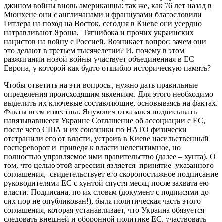
джином войны вновь американцы: так же, как 76 лет назад в
Мюнхене они с англичанами и французами благословили
Гитлера на поход на Восток, сегодня в Киеве они усердно
натравливают Яроша, Тягнибока и прочих украинских
нацистов на войну с Россией. Возникает вопрос: зачем они
это делают в третьем тысячелетии? И, почему в этом
разжигании новой войны участвует объединенная в ЕС
Европа, у которой как будто отшибло историческую память?
Чтобы ответить на эти вопросы, нужно дать правильные
определения происходящим явлениям. Для этого необходимо
выделить их ключевые составляющие, основываясь на фактах.
Факты всем известны: Янукович отказался подписывать
навязывавшееся Украине Соглашение об ассоциации с ЕС,
после чего США и их союзники по НАТО физически
отстранили его от власти, устроив в Киеве насильственный
госпереворот и приведя к власти нелегитимное, но
полностью управляемое ими правительство (далее – хунта). О
том, что целью этой агрессии является принятие указанного
соглашения, свидетельствует его скоропостижное подписание
руководителями ЕС с хунтой спустя месяц после захвата ею
власти. Подписана, по их словам (документ с подписями до
сих пор не опубликован!), была политическая часть этого
соглашения, которая устанавливает, что Украина обязуется
следовать внешней и оборонной политике ЕС, участвовать