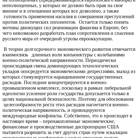
неполноценных, у которых не должно быть прав на свое
мнение и в отношении которых все дозволено, а также
готовность применения насилия и совершения преступлений
против политических оппонентов. Остается только понять
мотивы движущих сил реанимации фашизма в Европе, без
чего невозможно разработать план сопротивления и спасения
русского мира от очередной угрозы еврооккупации.
В теории долгосрочного экономического развития отмечается
взаимосвязь длинных волн конъюнктуры с колебаниями
военно-политической напряженности. Периодически
происходящая смена доминирующих технологических
укладов опосредуется экономическими депрессиями, выход из
которых стимулируется наращиванием государственных
расходов. Последние концентрируются в военно-
промышленном комплексе, поскольку в рамках либеральной
идеологии усиление роли государства допускается только в
целях национальной безопасности. Поэтому для обоснования
целесообразности роста этих расходов нагнетается военно-
политическая напряженность, и провоцируются
международные конфликты. Собственно, это и происходит в
настоящее время – перенакопленные экономические,
финансовые и производственные диспропорции США
пытаются разрешить за счет других стран путем эскалации
международных конфликтов с целью списания долгов,