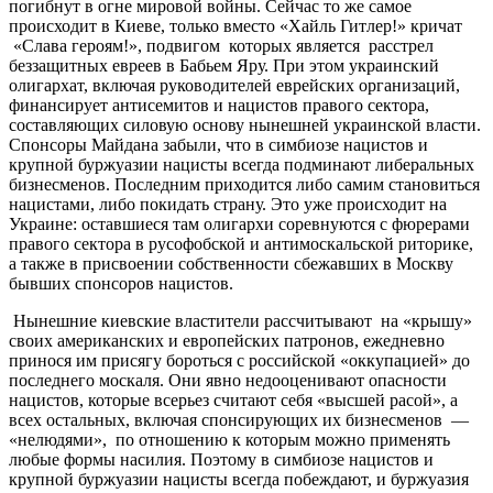
погибнут в огне мировой войны. Сейчас то же самое
происходит в Киеве, только вместо «Хайль Гитлер!» кричат
«Слава героям!», подвигом которых является расстрел
беззащитных евреев в Бабьем Яру. При этом украинский
олигархат, включая руководителей еврейских организаций,
финансирует антисемитов и нацистов правого сектора,
составляющих силовую основу нынешней украинской власти.
Спонсоры Майдана забыли, что в симбиозе нацистов и
крупной буржуазии нацисты всегда подминают либеральных
бизнесменов. Последним приходится либо самим становиться
нацистами, либо покидать страну. Это уже происходит на
Украине: оставшиеся там олигархи соревнуются с фюрерами
правого сектора в русофобской и антимоскальской риторике,
а также в присвоении собственности сбежавших в Москву
бывших спонсоров нацистов.
Нынешние киевские властители рассчитывают на «крышу»
своих американских и европейских патронов, ежедневно
принося им присягу бороться с российской «оккупацией» до
последнего москаля. Они явно недооценивают опасности
нацистов, которые всерьез считают себя «высшей расой», а
всех остальных, включая спонсирующих их бизнесменов —
«нелюдями», по отношению к которым можно применять
любые формы насилия. Поэтому в симбиозе нацистов и
крупной буржуазии нацисты всегда побеждают, и буржуазия