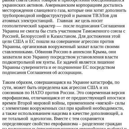
украинских активов. Американским корпорациям достались
месторождения сланцевого газа, которые они хотят дополнить
трубопроводной инфраструктурой и рынком ТВЭЛов для
атомных электростанций. Главная же цель носит
геополитический характер — после подписания Соглашения
Украина не смогла бы стать участником Таможенного союза с
Россией, Белоруссией и Казахстаном. Для достижения этой
цели США и ЕС пошли на совершение агрессии против
Украины, организовав вооруженный захват власти своими
ставленниками. Обвиняя Россию в аннексии Крыма, они
захватили всю Украину посредством установления власти
подконтрольной им хунты. Ее задачей является лишение
Украины суверенитета и ее подчинение ЕС посредством
подписания Соглашения об ассоциации.
Таким образом, совершающаяся на Украине катастрофа, по
сути, может быть определена как агрессия США и их
союзников по НАТО против России. Это современная версия
еврофашизма, отличающаяся от ее предшествующей ипостаси
времен Второй мировой войны, применением «мягкой» силы
с элементами вооруженных сил при крайней необходимости,
а также использованием нацизма в качестве дополняющей, а
не тотальной идеологии. Вместе с тем сохраняется
определяющее свойство еврофашизма – разделение граждан
на полноценных (придерживающихся европейского выбора) и