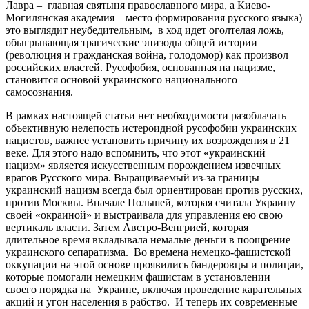
Лавра – главная святыня православного мира, а Киево-
Могилянская академия – место формирования русского языка)
это выглядит неубедительным, в ход идет оголтелая ложь,
обыгрывающая трагические эпизоды общей истории
(революция и гражданская война, голодомор) как произвол
российских властей. Русофобия, основанная на нацизме,
становится основой украинского национального
самосознания.
В рамках настоящей статьи нет необходимости разоблачать
объективную нелепость истероидной русофобии украинских
нацистов, важнее установить причину их возрождения в 21
веке. Для этого надо вспомнить, что этот «украинский
нацизм» является искусственным порождением извечных
врагов Русского мира. Выращиваемый из-за границы
украинский нацизм всегда был ориентирован против русских,
против Москвы. Вначале Польшей, которая считала Украину
своей «окраиной» и выстраивала для управления ею свою
вертикаль власти. Затем Австро-Венгрией, которая
длительное время вкладывала немалые деньги в поощрение
украинского сепаратизма. Во времена немецко-фашистской
оккупации на этой основе проявились бандеровцы и полицаи,
которые помогали немецким фашистам в установлении
своего порядка на Украине, включая проведение карательных
акций и угон населения в рабство. И теперь их современные