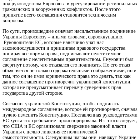
под руководством Евросоюза в урегулировании региональных
гражданских и вооруженных конфликтов. После этого
принятие всего соглашения становится техническим
вопросом.
По сути, произошедшее означает насильственное подчинение
Украины Евросоюзу – иными словами, еврооккупацию.
Руководители ЕС, которые навязчиво учат нас
законопослушности и принципам правового государства,
попирая все нормы права, подписывают нелегитимное
соглашение с нелегитимным правительством. Янукович был
свергнут потому, что отказался его подписать. Но его отказ
объясняется не только содержательными соображениями, но и
тем, что он не имел юридического права это делать, так как
данное соглашение противоречит украинской конституции,
которая не предусматривает передачу суверенных прав
государства другой стороне.
Согласно украинской Конституции, чтобы подписать
международное соглашение, которое ей противоречит, сначала
нужно изменить Конституцию. Поставленная руководителями
ЕС хунта это требование проигнорировала. Из этого следует,
что США и ЕС организовали свержение законной власти
Украины с целью лишения ее политической
самостоятельности. Следующим шагом они навяжут Украине