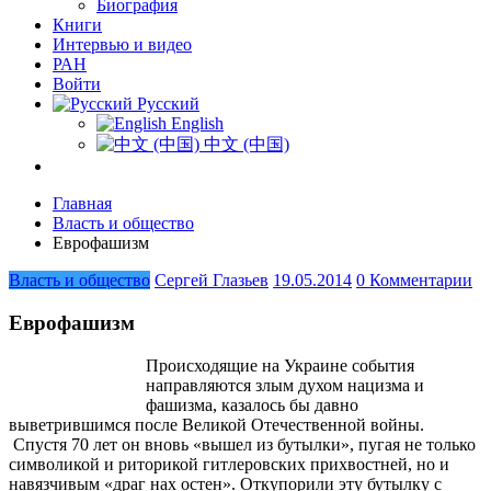
Биография
Книги
Интервью и видео
РАН
Войти
Русский
English
中文 (中国)
Главная
Власть и общество
Еврофашизм
Власть и общество
Сергей Глазьев
19.05.2014
0 Комментарии
Еврофашизм
Происходящие на Украине события
направляются злым духом нацизма и
фашизма, казалось бы давно
выветрившимся после Великой Отечественной войны.
Спустя 70 лет он вновь «вышел из бутылки», пугая не только
символикой и риторикой гитлеровских прихвостней, но и
навязчивым «драг нах остен». Откупорили эту бутылку с