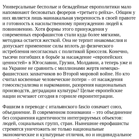
Универсальные бесполые и безыдейные европолитики мало
напоминают бесноватых фюреров «третьего рейха». Общим у
них является лишь маниакальная уверенность в своей правоте
и готовность к насильственному принуждению людей к
повиновению. Хотя формы этого принуждения у
современных еврофашистов стали куда более мягкими,
методика остается жесткой. Она не терпит инакомыслия и
допускает применение силы вплоть до физического
истребления несогласных с политикой Брюсселя. Конечно,
тысячи погибших в борьбе за насаждение «европейских
ценностей» в Югославии, Грузии, Молдавии, а теперь уже и
на Украине не сравнить с миллионами жертв немецко-
фашистских захватчиков во Второй мировой войне. Но кто
считал косвенные человеческие потери – от насаждения
гомосексуализма и наркомании, разорения национальных
производств, деградации культуры? Целые европейские
нации исчезают сегодня в горниле евроинтеграции.
Фашизм в переводе с итальянского fascio означает союз,
объединение. В современном понимании – это объединение
без сохранения идентичности интегрируемых объектов:
людей, социальных групп, стран. Нынешние еврофашисты
стремятся уничтожить не только национальные
экономические и культурные отличия, но и индивидуальное