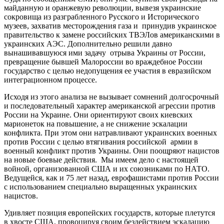
майданную и оранжевую революции, вывезя украинские
сокровища из разграбленного Русского и Исторического
музеев, захватив месторождения газа и принудив украинское
правительство к замене российских ТВЭЛов американскими в
украинских АЭС. Дополнительно решили давно
вынашивавшуюся ими задачу отрыва Украины от России,
превращение бывшей Малороссии во враждебное России
государство с целью недопущения ее участия в евразийском
интеграционном процессе.
Исходя из этого анализа не вызывает сомнений долгосрочный
и последовательный характер американской агрессии против
России на Украине. Они ориентируют своих киевских
марионеток на повышение, а не снижение эскалации
конфликта. При этом они натравливают украинских военных
против России с целью втягивания российской армии в
военный конфликт против Украины. Они поощряют нацистов
на новые боевые действия. Мы имеем дело с настоящей
войной, организованной США и их союзниками по НАТО.
Ведущейся, как и 75 лет назад, еврофашистами против России
с использованием специально выращенных украинских
нацистов.
Удивляет позиция европейских государств, которые плетутся
в хвосте США, провоцируя своим бездействием эскалацию