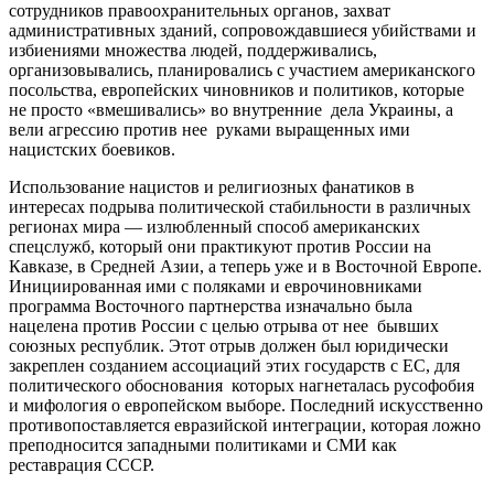
сотрудников правоохранительных органов, захват
административных зданий, сопровождавшиеся убийствами и
избиениями множества людей, поддерживались,
организовывались, планировались с участием американского
посольства, европейских чиновников и политиков, которые
не просто «вмешивались» во внутренние дела Украины, а
вели агрессию против нее руками выращенных ими
нацистских боевиков.
Использование нацистов и религиозных фанатиков в
интересах подрыва политической стабильности в различных
регионах мира — излюбленный способ американских
спецслужб, который они практикуют против России на
Кавказе, в Средней Азии, а теперь уже и в Восточной Европе.
Инициированная ими с поляками и еврочиновниками
программа Восточного партнерства изначально была
нацелена против России с целью отрыва от нее бывших
союзных республик. Этот отрыв должен был юридически
закреплен созданием ассоциаций этих государств с ЕС, для
политического обоснования которых нагнеталась русофобия
и мифология о европейском выборе. Последний искусственно
противопоставляется евразийской интеграции, которая ложно
преподносится западными политиками и СМИ как
реставрация СССР.