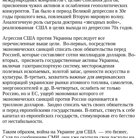
присвоения чужих активов и ослабления геополитических
конкурентов. Так было в период Великой депрессии в 30е
годы прошлого века, повлекшей Вторую мировую волну.
Аналогичную роль сыграла доктрина «звездных войн»,
реализованная США в целях выхода из депрессии 70х годов.
Агрессия США против Украины преследует все
перечисленные выше цели. Во-первых, посредством
экономических санкций списать свои обязательства перед
Россией, которые составляют сотни миллиардов долларов. Во-
вторых, присвоить государственные активы Украины,
включая газотранспортную систему, месторождения
полезных ископаемых, золотой запас, ценности искусства и
культуры. В-третьих, захватить важные для американских
корпораций украинские рынки атомного топлива, самолетов,
энергоносителей и др. В-четвертых, ослабить не только
Россию, но и ЕС, ущерб экономики которого от
экономических санкций против России оценивается в
триллион долларов. Заодно списать часть своих обязательств
и перед европейскими государствами. В-пятых, стянуть к себе
капитал из европейских государств, стимулировав его бегство
от нестабильности.
Таким образом, война на Украине для США — это бизнес.
Судя по сообщениям СМИ, они уже окупили свои расходы на