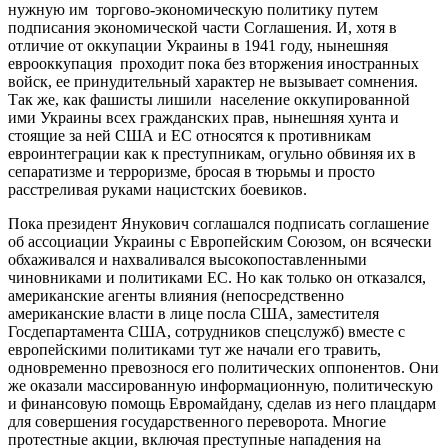
нужную им торгово-экономическую политику путем
подписания экономической части Соглашения. И, хотя в
отличие от оккупации Украины в 1941 году, нынешняя
еврооккупация проходит пока без вторжения иностранных
войск, ее принудительный характер не вызывает сомнения.
Так же, как фашисты лишили население оккупированной
ими Украины всех гражданских прав, нынешняя хунта и
стоящие за ней США и ЕС относятся к противникам
евроинтеграции как к преступникам, огульно обвиняя их в
сепаратизме и терроризме, бросая в тюрьмы и просто
расстреливая руками нацистских боевиков.
Пока президент Янукович соглашался подписать соглашение
об ассоциации Украины с Европейским Союзом, он всячески
обхаживался и нахваливался высокопоставленными
чиновниками и политиками ЕС. Но как только он отказался,
американские агенты влияния (непосредственно
американские власти в лице посла США, заместителя
Госдепартамента США, сотрудников спецслужб) вместе с
европейскими политиками тут же начали его травить,
одновременно превознося его политических оппонентов. Они
же оказали массированную информационную, политическую
и финансовую помощь Евромайдану, сделав из него плацдарм
для совершения государственного переворота. Многие
протестные акции, включая преступные нападения на