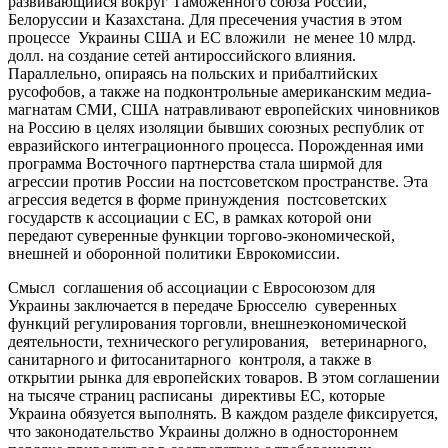
развивающийся вокруг Таможенного союза России,
Белоруссии и Казахстана. Для пресечения участия в этом
процессе Украины США и ЕС вложили не менее 10 млрд.
долл. на создание сетей антироссийского влияния.
Параллельно, опираясь на польских и прибалтийских
русофобов, а также на подконтрольные американским медиа-
магнатам СМИ, США натравливают европейских чиновников
на Россию в целях изоляции бывших союзных республик от
евразийского интеграционного процесса. Порожденная ими
программа Восточного партнерства стала ширмой для
агрессии против России на постсоветском пространстве. Эта
агрессия ведется в форме принуждения постсоветских
государств к ассоциации с ЕС, в рамках которой они
передают суверенные функции торгово-экономической,
внешней и оборонной политики Еврокомиссии.
Смысл соглашения об ассоциации с Евросоюзом для
Украины заключается в передаче Брюсселю суверенных
функций регулирования торговли, внешнеэкономической
деятельности, технического регулирования, ветеринарного,
санитарного и фитосанитарного контроля, а также в
открытии рынка для европейских товаров. В этом соглашении
на тысяче страниц расписаны директивы ЕС, которые
Украина обязуется выполнять. В каждом разделе фиксируется,
что законодательство Украины должно в одностороннем