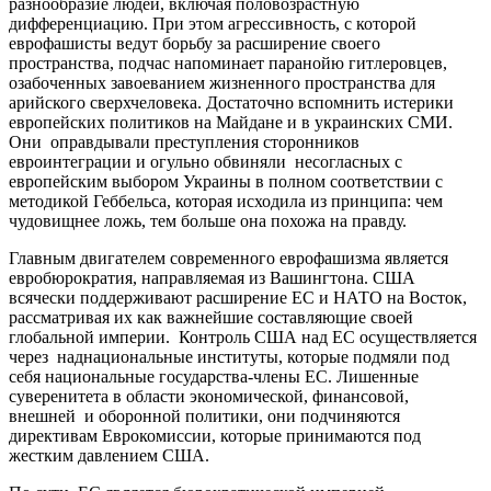
разнообразие людей, включая половозрастную
дифференциацию. При этом агрессивность, с которой
еврофашисты ведут борьбу за расширение своего
пространства, подчас напоминает паранойю гитлеровцев,
озабоченных завоеванием жизненного пространства для
арийского сверхчеловека. Достаточно вспомнить истерики
европейских политиков на Майдане и в украинских СМИ.
Они оправдывали преступления сторонников
евроинтеграции и огульно обвиняли несогласных с
европейским выбором Украины в полном соответствии с
методикой Геббельса, которая исходила из принципа: чем
чудовищнее ложь, тем больше она похожа на правду.
Главным двигателем современного еврофашизма является
евробюрократия, направляемая из Вашингтона. США
всячески поддерживают расширение ЕС и НАТО на Восток,
рассматривая их как важнейшие составляющие своей
глобальной империи. Контроль США над ЕС осуществляется
через наднациональные институты, которые подмяли под
себя национальные государства-члены ЕС. Лишенные
суверенитета в области экономической, финансовой,
внешней и оборонной политики, они подчиняются
директивам Еврокомиссии, которые принимаются под
жестким давлением США.