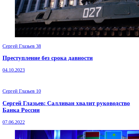
Сергей Глазьев
38
Преступление без срока давности
04.10.2023
Сергей Глазьев
10
Сергей Глазьев: Салливан хвалит руководство
Банка России
07.06.2022