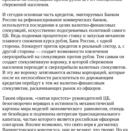
сбережений населения.
И сегодня основная часть кредитов, эмитируемых Банком
России на рефинансирование коммерческих банков,
используется последними в целях валютно-финансовых
спекуляций, искусственно подогреваемых политикой самого
ЦБ. Ведь поднимая процентную ставку и запуская механизм
плавного снижения курса рубля, Банк России, с одной
стороны, блокирует приток кредитов в реальный сектор, а, с
другой стороны — создает возможности извлечения
сверхприбылей на спекуляциях против рубля. Тем самым он
создает спекулятивную воронку, в которой сбережения
населения переходят в сверхприбыли валютных спекулянтов.
В эту же воронку затягиваются активы корпораций, которые
после их неспособности расплатиться по дорожающим
кредитам перейдут к тем же валютно-финансовым
спекулянтам, раскачивающих рынок из офшоров.
Таким образом, «святая простота» руководителей ЦБ,
безоговорочно верящих в истинность механистической
картины мира моделей экономического равновесия, отнюдь
не безобидна и подчинена интересам транснационального
капитала, частью которого является российская офшорная
олигархия. Вполне возможно, что свято веря в догматику
Вашингтонского консенсуса, они не ведают, что творят. Но их