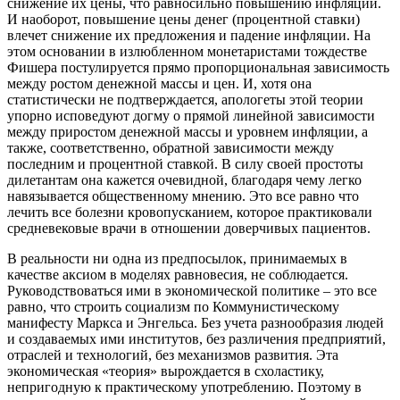
снижение их цены, что равносильно повышению инфляции.
И наоборот, повышение цены денег (процентной ставки)
влечет снижение их предложения и падение инфляции. На
этом основании в излюбленном монетаристами тождестве
Фишера постулируется прямо пропорциональная зависимость
между ростом денежной массы и цен. И, хотя она
статистически не подтверждается, апологеты этой теории
упорно исповедуют догму о прямой линейной зависимости
между приростом денежной массы и уровнем инфляции, а
также, соответственно, обратной зависимости между
последним и процентной ставкой. В силу своей простоты
дилетантам она кажется очевидной, благодаря чему легко
навязывается общественному мнению. Это все равно что
лечить все болезни кровопусканием, которое практиковали
средневековые врачи в отношении доверчивых пациентов.
В реальности ни одна из предпосылок, принимаемых в
качестве аксиом в моделях равновесия, не соблюдается.
Руководствоваться ими в экономической политике – это все
равно, что строить социализм по Коммунистическому
манифесту Маркса и Энгельса. Без учета разнообразия людей
и создаваемых ими институтов, без различения предприятий,
отраслей и технологий, без механизмов развития. Эта
экономическая «теория» вырождается в схоластику,
непригодную к практическому употреблению. Поэтому в