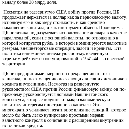
каналу более 30 млрд. долл.
Несмотря на развернутую США войну против России, ЦБ
продолжает держаться за доллар как за первоклассную валюту,
используя его и как меру стоимости, и как средство
накопления капитала, и как инструмент обмена. Проводимая
ЦБ политика подразумевает использование доллара в качестве
параллельной, если не основной валюты, по отношению к
которой котируется рубль, в которой номинируются валютные
резервы, внешнеторговые операции, залоги и кредиты. Эта
политика напоминает денежную систему, введенную
«третьим рейхом» на оккупированной в 1941-44 гг. советской
территории.
ЦБ не предпринимает мер ни по прекращению оттока
капитала, ни по замещению иссякающих внешних источников
кредита внутренними. Несмотря на развернутую
руководством США против России финансовую войну, он по-
прежнему руководствуется догмами Вашингтонского
консенсуса, которые подчиняют макроэкономическую
политику интересам иностранного капитала. Это
многократно усиливает негативное влияние санкций, которое
могло бы быть легко купировано простыми мерами
валютного контроля в сочетании с расширением внутренних
источников кредита.