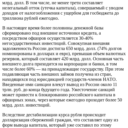
млрд. долл. В том числе, не менее трети составляет
нелегальный отток (утечка капитала), совершаемый с уводом
доходов от налогообложения с ущербом для госбюджета до
триллиона рублей ежегодно.
В настоящее время более половины денежной базы
сформировано под внешние источники кредита, а
посредством офшоров осуществляется 30-40%
негосударственных инвестиций. Совокупная внешняя
задолженность России достигла 650 млрд. долл. (74% долгов
номинированы в долларах и евро), превышая объем валютных
резервов, который составляет 420 млрд. долл. Основная часть
внешнего долга приходится на корпорации и банки, в том
числе более 60% — на принадлежащие государству. При этом
подавляющая часть внешних займов получена из стран,
находящихся под юрисдикцией государств-членов НАТО.
Введенные ими санкции влекут вывод из России около 11
трлн. руб. до конца будущего года. Ужесточение санкций
может привести к блокированию российского капитала в
офшорных зонах, через которые ежегодно проходит более 50
млрд. долл. инвестиций.
Вследствие дестабилизации курса рубля происходит
долларизация сбережений граждан, что составляет одну из
форм вывода капитала, который уже составил по этому