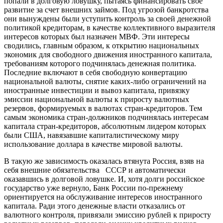
попали в долговую ловушку, пытаясь финансировать свое
развитие за счет внешних займов. Под угрозой банкротства
они вынуждены были уступить контроль за своей денежной
политикой кредиторам, в качестве коллективного выразителя
интересов которых был назначен МВФ. Эти интересы
сводились, главным образом, к открытию национальных
экономик для свободного движения иностранного капитала,
требованиям которого подчинялась денежная политика.
Последние включают в себя свободную конвертацию
национальной валюты, снятие каких-либо ограничений на
иностранные инвестиции и вывоз капитала, привязку
эмиссии национальной валюты к приросту валютных
резервов, формируемых в валютах стран-кредиторов. Тем
самым экономика стран-должников подчинялась интересам
капитала стран-кредиторов, абсолютным лидером которых
были США, навязавшие капиталистическому миру
использование доллара в качестве мировой валюты.
В такую же зависимость оказалась втянута Россия, взяв на
себя внешние обязательства СССР и автоматически
оказавшись в долговой ловушке. И, хотя долги российское
государство уже вернуло, Банк России по-прежнему
ориентируется на обслуживание интересов иностранного
капитала. Ради этого денежные власти отказались от
валютного контроля, привязали эмиссию рублей к приросту