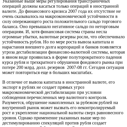
Указанные выше меры регулирования трансграничных
операций должны касаться только операций в иностранной
валюте. До финансового кризиса 2007 года их отсутствие не
очень сказывалось на макроэкономической устойчивости в
силу опережающего роста положительного сальдо торгового
баланса. Оно превышало негативное сальдо по неторговым
операциям. И, хотя финансовая система страны несла
огромные убытки, валютные резервы росли, что обеспечивало
устойчивость рубля. Но по мере роста вывоза капитала и
нарастания внешнего долга корпораций и банков появляется
угроза дестабилизации финансово-валютной системы, которая
в явном виде проявилась в форме полуторократного падения
курса рубля и трехкратного обрушения фондового рынка при
потере 200 млрд. долл. резервов 2007-08 гг. Сегодня ситуация
может повториться еще в больших масштабах.
В отличие от вывоза капитала в иностранной валюте, его
экспорт в рублях не создает прямых угроз
макроэкономической дестабилизации при условии
соблюдения перечисленных мер валютного контроля.
Разумеется, обрушение накопленных за рубежом рублей на
внутренний рынок может вызвать его неконтролируемый
рост и укрепление национальной валюты сверх равновесного
уровня. Однако применение указанных выше мер по
дестимулированию спекуляций против рубля создает