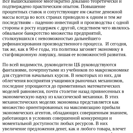
Все вышесказанное многократно доказано теоретически и
подтверждено практическим опытом. Повышение
процентных ставок и сопутствующее им сжатие денежной
массы всегда во всех странах приводило к одним и тем же
последствиям – падению инвестиций и производства с одной
стороны и росту издержек с другой, следствием чего являлось
обвальное банкротство множества предприятий,
столкнувшихся с невозможностью дальнейшего
рефинансирования производственного процесса. И сегодня,
так же, как в 90-е годы, эта политика загоняет экономику в
стагфляционную ловушку, лишая ее возможностей развития.
По всей видимости, руководители ЦБ руководствуются
фантазиями, почерпнутыми из учебников по макроэкономике
для студентов начальных курсов. В некоторых из них, для
облегчения восприятия учащимися рыночных механизмов,
последние упрощаются до примитивных математических
моделей равновесия, почти столетие назад привнесенных в
экономическую науку из классической механики. В этих
механистических моделях экономика представляется как
множество ориентированных на максимизацию прибыли
экономических агентов, обладающих совершенным знанием,
работающих в условиях совершенной конкуренции и
моментальной доступности любых ресурсов. В них
увеличение предложения денег, как и любого товара, влечет