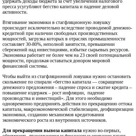
удержать доходы бюджета за счет увеличения налогового
пресса усугубляют бегство капитала и падение деловой
активности.
Втягивание экономики в стагфляционную ловушку
происходит исключительно вследствие проводимой денежно-
кредитной при наличии свободных производственных
мощностей, загрузка которых в отраслях промышленности
составляет 30-80%, неполной занятости, превышении
сбережений над инвестициями, избытке сырьевых ресурсов.
Экономика работает не более чем на 23 своей потенциальной
мощности, продолжая оставаться донором мировой
финансовой системы.
Чтобы выйти из стагфляционной ловушки нужно остановить
скольжение по спирали «бегство капитала — сокращение
денежного предложения – падение спроса и сжатие кредита –
повышение издержек – рост инфляции, падение
производства и инвестиций». Для этого необходимо
одновременно предпринять действия по прекращению оттока
капитала, макроэкономической стабилизации, деофшоризации
экономики, созданию механизмов кредитования
экономического роста из внутренних источников.
Для прекращения вывоза капитала
нужно во-первых,
обременить трансграничные финансовые операции таким