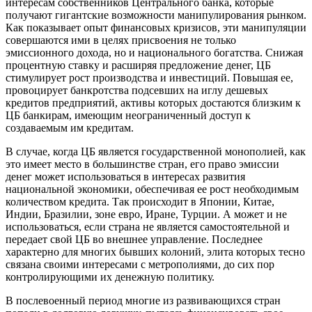
интересам собственников Центрального банка, которые
получают гигантские возможности манипулирования рынком.
Как показывает опыт финансовых кризисов, эти манипуляции
совершаются ими в целях присвоения не только
эмиссионного дохода, но и национального богатства. Снижая
процентную ставку и расширяя предложение денег, ЦБ
стимулирует рост производства и инвестиций. Повышая ее,
провоцирует банкротства подсевших на иглу дешевых
кредитов предприятий, активы которых достаются близким к
ЦБ банкирам, имеющим неограниченный доступ к
создаваемым им кредитам.
В случае, когда ЦБ является государственной монополией, как
это имеет место в большинстве стран, его право эмиссии
денег может использоваться в интересах развития
национальной экономики, обеспечивая ее рост необходимым
количеством кредита. Так происходит в Японии, Китае,
Индии, Бразилии, зоне евро, Иране, Турции. А может и не
использоваться, если страна не является самостоятельной и
передает свой ЦБ во внешнее управление. Последнее
характерно для многих бывших колоний, элита которых тесно
связана своими интересами с метрополиями, до сих пор
контролирующими их денежную политику.
В послевоенный период многие из развивающихся стран