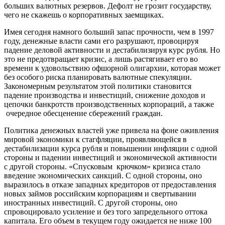
больших валютных резервов. Дефолт не грозит государству,
чего не скажешь о корпоративных заемщиках.
Имея сегодня намного больший запас прочности, чем в 1997
году, денежные власти сами его разрушают, провоцируя
падение деловой активности и дестабилизируя курс рубля. Но
это не предотвращает кризис, а лишь растягивает его во
времени к удовольствию офшорной олигархии, которая может
без особого риска планировать валютные спекуляции.
Закономерным результатом этой политики становится
падение производства и инвестиций, снижение доходов и
цепочки банкротств производственных корпораций, а также
очередное обесценение сбережений граждан.
Политика денежных властей уже привела на фоне оживления
мировой экономики к стагфляции, проявляющейся в
дестабилизации курса рубля и повышении инфляции с одной
стороны и падении инвестиций и экономической активности
с другой стороны. «Спусковым крючком» кризиса стало
введение экономических санкций. С одной стороны, оно
выразилось в отказе западных кредиторов от предоставления
новых займов российским корпорациям и свертывании
иностранных инвестиций. С другой стороны, оно
спровоцировало усиление и без того запредельного оттока
капитала. Его объем в текущем году ожидается не ниже 100