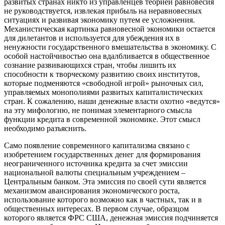
развитых странах никто из управленцев теорией равновесия
не руководствуется, извлекая прибыль на неравновесных
ситуациях и развивая экономику путем ее усложнения.
Механистическая картинка равновесной экономики остается
для дилетантов и используется для убеждения их в
ненужности государственного вмешательства в экономику. С
особой настойчивостью она вдалбливается в общественное
сознание развивающихся стран, чтобы лишить их
способности к творческому развитию своих институтов,
которые подменяются «свободной игрой» рыночных сил,
управляемых монополиями развитых капиталистических
стран. К сожалению, наши денежные власти охотно «ведутся»
на эту мифологию, не понимая элементарного смысла
функции кредита в современной экономике. Этот смысл
необходимо разъяснить.
Само появление современного капитализма связано с
изобретением государственных денег для формирования
неограниченного источника кредита за счет эмиссии
национальной валюты специальным учреждением –
Центральным банком. Эта эмиссия по своей сути является
механизмом авансирования экономического роста,
использование которого возможно как в частных, так и в
общественных интересах. В первом случае, образцом
которого является ФРС США, денежная эмиссия подчиняется