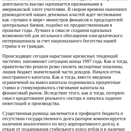
деятельность высоко оценивается признанными в
американской элите учителями. В скором времени нынешних
руководителей наших денежных властей ждет чествование
как «лучших в мире» министров финансов и председателей
центральных банков, подобно их предшественникам в
прошлые годы. Лучших в смысле создания идеальных
возможностей для легального обогащения олигархического
интернационала за счет национального богатства нашей
страны и ее граждан.
Происходящее сегодня нарастание кризисных тенденций
частично напоминает ситуацию конца 1997 года. Как и тогда,
правительство решило резко снизить экспортные пошлины,
лишив бюджет значительной части доходов. Начался отток
иностранного капитала. Как и тогда, вместо введения
ограничений на вывоз капитала поднимались процентные
ставки и стимулировалось стягивание капитала на
финансовый рынок. Вследствие этого, как и тогда, потеряло
смысл кредитование реального сектора и началось падение
инвестиций и производства.
Существенная разница заключается в профиците бюджета и
отсутствии государственного долга (которое компенсируется
наличием аналогичного по весу корпоративного долга), в
отказе от поддержания стабильного курса рубля и в наличии