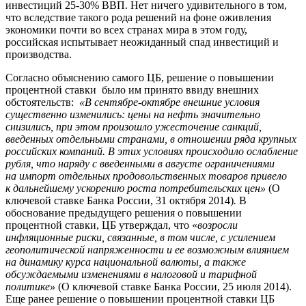
инвестиций 25-30% ВВП. Нет ничего удивительного в том,
что вследствие такого рода решений на фоне оживления
экономики почти во всех странах мира в этом году,
российская испытывает неожиданный спад инвестиций и
производства.
Согласно объяснению самого ЦБ, решение о повышении
процентной ставки было им принято ввиду внешних
обстоятельств:
«В сентябре-октябре внешние условия
существенно изменились: цены на нефть значительно
снизились, при этом произошло ужесточение санкций,
введенных отдельными странами, в отношении ряда крупных
российских компаний. В этих условиях происходило ослабление
рубля, что наряду с введенными в августе ограничениями
на импорт отдельных продовольственных товаров привело
к дальнейшему ускорению роста потребительских цен»
(О
ключевой ставке Банка России, 31 октября 2014)
.
В
обоснование предыдущего решения о повышении
процентной ставки, ЦБ утверждал, что «
возросли
инфляционные риски, связанные, в том числе, с усилением
геополитической напряженности и ее возможным влиянием
на динамику курса национальной валюты, а также
обсуждаемыми изменениями в налоговой и тарифной
политике»
(О ключевой ставке Банка России, 25 июля 2014).
Еще ранее решение о повышении процентной ставки ЦБ