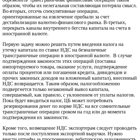
образом, чтобы их нелегальная составляющая потеряла смысл.
Во-вторых, отсечь спекулятивные операции,
ориентированные на извлечение прибыли за счет
дестабилизации валютно-финансового рынка. В-третьих,
перекрыть каналы внутреннего бегства капитала на счета в
иностранной валюте.
Первую задачу можно решить путем введения налога на
утечку капитала по ставке НДС на безналичные
трансграничные операции в иностранной валюте. В случае
подтверждения законности этих операций (поставка
импортируемого товара, оказание услуги, подтверждение
оплаты процентов или погашения кредита, дивидендов и
прочих законных доходов на вложенный капитал), внесенный
НДС возвращается. Таким образом, налогообложению
подвергнется только незаконный вывоз капитала,
совершаемый, как правило, с уклонением от уплаты налогов.
Пока будет вводиться налог, ЦБ может потребовать
резервирования денег по норме НДС на все сомнительные
трансграничные операции сроком на год или до момента
подтверждения их законности.
Кроме того, возмещение НДС экспортерам следует проводить
только после поступления экспортной выручки. Нужно
ввести штрафы за просроченную дебиторскую задолженность