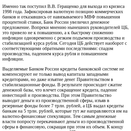
Именно так поступил В.В. Геращенко для выхода из кризиса
1998 года. Зафиксировав валютную позицию коммерческих
банков и отказавшись от навязываемого МВФ повышения
процентной ставки, Банк России увеличил денежное
предложение. Вопреки мнению нынешних руководителей ЦБ,
это привело не к повышению, а к быстрому снижению
инфляции одновременно с резким подъемом производства и
стабилизацией курса рубля. Сегодня ЦБ действует наоборот с
соответствующими обратными последствиями: спадом
производства, падением курса рубля и повышением
инфляции.
Выделяемые Банком России кредиты банковской системе не
компенсируют не только вывод капитала западными
кредиторами, но даже изъятие денег Правительством в
стабилизационные фонды. В результате происходит сжатие
денежной базы, что влечет сокращение кредита, падение
инвестиций и производства. При этом Правительство
выводит деньги из производственной сферы, изъяв в
резервные фонды более 7 трлн. рублей, а ЦБ выдал кредиты
банкам на 5 трлн. рублей, которые тут же направляются им на
валютно-финансовые спекуляции. Тем самым денежные
власти попросту перекачивают деньги из производственной
сферы в финансовую, сокращая при этом их объем. К концу