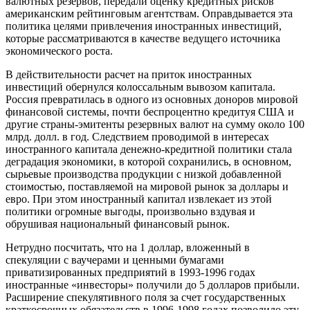
валютных резервов, передали оценку кредитных рисков
американским рейтинговым агентствам. Оправдывается эта
политика целями привлечения иностранных инвестиций,
которые рассматриваются в качестве ведущего источника
экономического роста.
В действительности расчет на приток иностранных
инвестиций обернулся колоссальным вывозом капитала.
Россия превратилась в одного из основных доноров мировой
финансовой системы, почти беспроцентно кредитуя США и
другие страны-эмитенты резервных валют на сумму около 100
млрд. долл. в год. Следствием проводимой в интересах
иностранного капитала денежно-кредитной политики стала
деградация экономики, в которой сохранились, в основном,
сырьевые производства продукции с низкой добавленной
стоимостью, поставляемой на мировой рынок за доллары и
евро. При этом иностранный капитал извлекает из этой
политики огромные выгоды, произвольно вздувая и
обрушивая национальный финансовый рынок.
Нетрудно посчитать, что на 1 доллар, вложенный в
спекуляции с ваучерами и ценными бумагами
приватизированных предприятий в 1993-1996 годах
иностранные «инвесторы» получили до 5 долларов прибыли.
Расширение спекулятивного поля за счет государственных
краткосрочных обязательств в 1996-1998 годах позволило эту