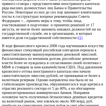
прямого сговора с представителями иностранного капитала
ряда высших должностных лиц Банка и Правительства
России. Некоторые из них до сих пор занимают влиятельные
посты в госструктурах вопреки рекомендации Совета
Федерации «…принять меры к тому, чтобы лица,
участвовавшие в подготовке и принятии решений от 17
августа, не могли более занимать никаких должностей ни на
государственной службе, ни в организациях, в которых
имеется доля государственной собственности»
[1]
.
В ходе финансового кризиса 2008 года научившаяся искусству
финансовых спекуляций российская олигархия перешла к
самостоятельному манипулированию денежной эмиссией.
Расплатившись по внешним долгам, российские денежные
власти более не нуждались в согласовании своей политики с
МВФ и стоящим за ним казначейством США. Под давлением
кризисного оттока иностранного капитала они начали
самостоятельную эмиссию рублей, не привязывая ее более к
валютным резервам. Однако направлена она была не на
стабилизацию производства, обрушившегося в ходе кризиса в
отраслях реального сектора от 5 до 40%, а на обогащение
привилегированных коммерческих банков. Направив
основную часть полученных беззалоговых дешевых кредитов
на валютный рынок, они извлекли около 300 млрд. руб.
прибыли на спекуляциях против рубля за счет обесценения