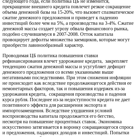
следующего года, если политика ЦБ не изменится,
прекращение внешнего кредита повлечет резкое сокращение
объема денежной базы на 15-20%, что вызовет спазматическое
сжатие денежного предложения и приведет к падению
инвестиций более чем на 5%, а производства на 3-4%. Сжатие
денежной массы создает угрозу обвала финансового рынка,
подобно случившемуся в 2007-2008. Отток капитала
провоцирует дефолты множества заемщиков, которые могут
приобрести лавинообразный характер.
Проводимая ЦБ политика повышения ставки
рефинансирования влечет удорожание кредита, закрепляет
тенденцию сжатия денежной массы и усугубляет дефицит
денежного предложения со всеми указанными выше
негативными последствиями. При этом снижения инфляции
не происходит как вследствие продолжающегося действия ее
немонетарных факторов, так и повышения издержек из-за
удорожания кредита, сокращения производства и падения
курса рубля. Последнее из-за недоступности кредита не дает
позитивного эффекта для расширения экспорта и
импортозамещения. Вследствие ухудшения условий
воспроизводства капитала продолжается его бегство,
несмотря на повышение процентных ставок. Экономика
искусственно затягивается в воронку сокращающегося спроса
и предложения, падающих доходов и инвестиций. Попытки