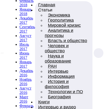
Февраль
Главная
2018
Январь
Статьи
2018
Экономика
Декабрь
Геополитика
2017
Мировой кризис
Сентябрь
Аналитика и
2017
прогнозы
Август
2017
Власть и общество
Июль
Человек и
2017
общество
Июнь
Наука и
2017
образование
Январь
РАН
2017
Декабрь
Интервью
2016
Информация
Ноябрь
История и
2016
философия
Август
Технологии и ПО
2016
Биография
Март
2016
Книги
Февраль
Интервью и видео