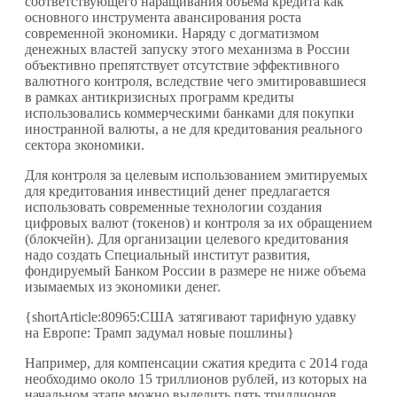
соответствующего наращивания объема кредита как
основного инструмента авансирования роста
современной экономики. Наряду с догматизмом
денежных властей запуску этого механизма в России
объективно препятствует отсутствие эффективного
валютного контроля, вследствие чего эмитировавшиеся
в рамках антикризисных программ кредиты
использовались коммерческими банками для покупки
иностранной валюты, а не для кредитования реального
сектора экономики.
Для контроля за целевым использованием эмитируемых
для кредитования инвестиций денег предлагается
использовать современные технологии создания
цифровых валют (токенов) и контроля за их обращением
(блокчейн). Для организации целевого кредитования
надо создать Специальный институт развития,
фондируемый Банком России в размере не ниже объема
изымаемых из экономики денег.
{shortArticle:80965:США затягивают тарифную удавку
на Европе: Трамп задумал новые пошлины}
Например, для компенсации сжатия кредита с 2014 года
необходимо около 15 триллионов рублей, из которых на
начальном этапе можно выделить пять триллионов.