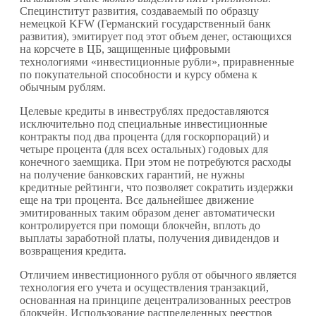
Специнститут развития, создаваемый по образцу
немецкой KFW (Германский государственный банк
развития), эмитирует под этот объем денег, остающихся
на корсчете в ЦБ, защищенные цифровыми
технологиями «инвестиционные рубли», приравненные
по покупательной способности и курсу обмена к
обычным рублям.
Целевые кредиты в инвеструблях предоставляются
исключительно под специальные инвестиционные
контракты под два процента (для госкорпораций) и
четыре процента (для всех остальных) годовых для
конечного заемщика. При этом не потребуются расходы
на получение банковских гарантий, не нужны
кредитные рейтинги, что позволяет сократить издержки
еще на три процента. Все дальнейшее движение
эмитированных таким образом денег автоматически
контролируется при помощи блокчейн, вплоть до
выплаты заработной платы, получения дивидендов и
возвращения кредита.
Отличием инвестиционного рубля от обычного является
технология его учета и осуществления транзакций,
основанная на принципе децентрализованных реестров
блокчейн. Использование распределенных реестров