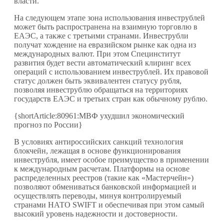
власти.
На следующем этапе зона использования инвеструблей
может быть распространена на взаимную торговлю в
ЕАЭС, а также с третьими странами. Инвеструбли
получат хождение на евразийском рынке как одна из
международных валют. При этом Специнститут
развития будет вести автоматический клиринг всех
операций с использованием инвеструблей. Их правовой
статус должен быть эквивалентен статусу рубля,
позволяя инвеструблю обращаться на территориях
государств ЕАЭС и третьих стран как обычному рублю.
{shortArticle:80961:МВФ ухудшил экономический
прогноз по России}
В условиях антироссийских санкций технология
блокчейн, лежащая в основе функционирования
инвеструбля, имеет особое преимущество в применении
к международным расчетам. Платформы на основе
распределенных реестров (такие как «Мастерчейн»)
позволяют обмениваться банковской информацией и
осуществлять переводы, минуя контролируемый
странами НАТО SWIFT и обеспечивая при этом самый
высокий уровень надежности и достоверности.