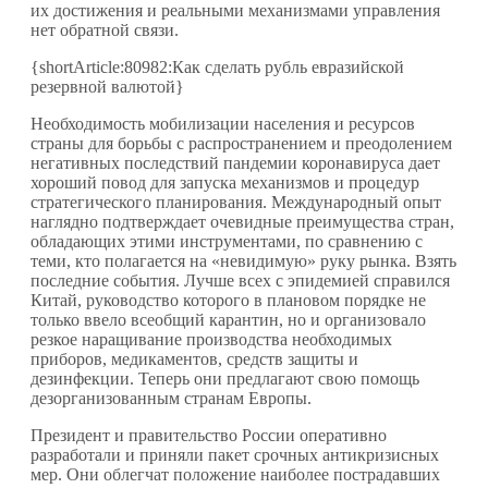
их достижения и реальными механизмами управления
нет обратной связи.
{shortArticle:80982:Как сделать рубль евразийской
резервной валютой}
Необходимость мобилизации населения и ресурсов
страны для борьбы с распространением и преодолением
негативных последствий пандемии коронавируса дает
хороший повод для запуска механизмов и процедур
стратегического планирования. Международный опыт
наглядно подтверждает очевидные преимущества стран,
обладающих этими инструментами, по сравнению с
теми, кто полагается на «невидимую» руку рынка. Взять
последние события. Лучше всех с эпидемией справился
Китай, руководство которого в плановом порядке не
только ввело всеобщий карантин, но и организовало
резкое наращивание производства необходимых
приборов, медикаментов, средств защиты и
дезинфекции. Теперь они предлагают свою помощь
дезорганизованным странам Европы.
Президент и правительство России оперативно
разработали и приняли пакет срочных антикризисных
мер. Они облегчат положение наиболее пострадавших