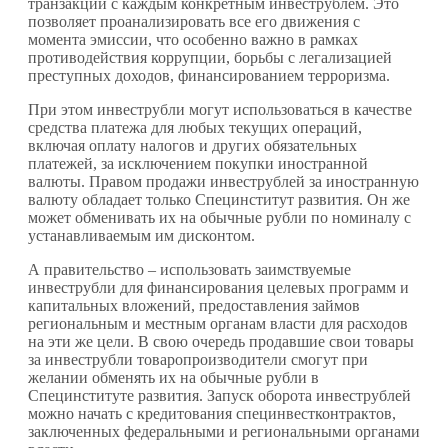
транзакций с каждым конкретным инвеструблем. Это
позволяет проанализировать все его движения с
момента эмиссии, что особенно важно в рамках
противодействия коррупции, борьбы с легализацией
преступных доходов, финансированием терроризма.
При этом инвеструбли могут использоваться в качестве
средства платежа для любых текущих операций,
включая оплату налогов и других обязательных
платежей, за исключением покупки иностранной
валюты. Правом продажи инвеструблей за иностранную
валюту обладает только Специнститут развития. Он же
может обменивать их на обычные рубли по номиналу с
устанавливаемым им дисконтом.
А правительство – использовать заимствуемые
инвеструбли для финансирования целевых программ и
капитальных вложений, предоставления займов
региональным и местным органам власти для расходов
на эти же цели. В свою очередь продавшие свои товары
за инвеструбли товаропроизводители смогут при
желании обменять их на обычные рубли в
Специнституте развития. Запуск оборота инвеструблей
можно начать с кредитования специнвестконтрактов,
заключенных федеральными и региональными органами